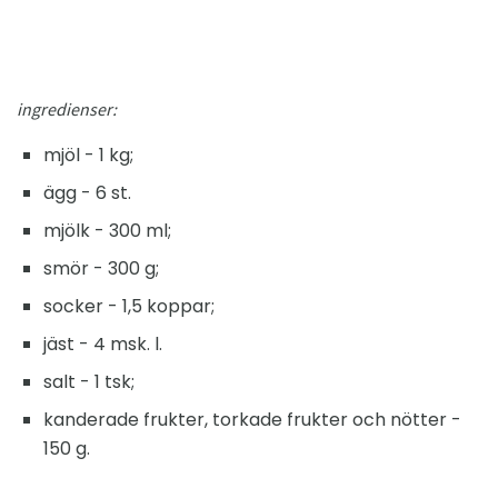
ingredienser:
mjöl - 1 kg;
ägg - 6 st.
mjölk - 300 ml;
smör - 300 g;
socker - 1,5 koppar;
jäst - 4 msk. l.
salt - 1 tsk;
kanderade frukter, torkade frukter och nötter -
150 g.