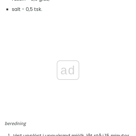
salt - 0,5 tsk.
ad
beredning
Jäst upplöst i uppvärmd mjölk, låt stå i 15 minuter.