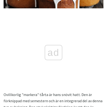
ad
Ovillkorlig "markera" tårta är hans snövit hatt. Den är
förknippad med semestern och är en integrerad del av denna
typ av bakning. Den otvivelaktiga fördelen är att den är