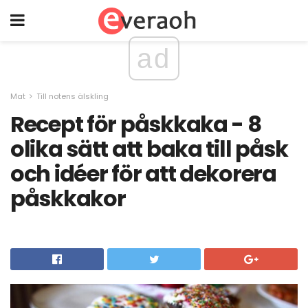
ad
Mat
Till notens älskling
Recept för påskkaka - 8
olika sätt att baka till påsk
och idéer för att dekorera
påskkakor