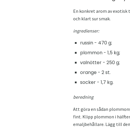
En konkret arom av exotisk 
och klart sur smak.
ingredienser:
russin - 470 g;
plommon - 1,5 kg;
valnötter - 250 g;
orange - 2 st.
socker - 1,7 kg.
beredning
Att göra en sådan plommons
fint. Klipp plommon i hälfte
emaljbehållare. Lägg till de