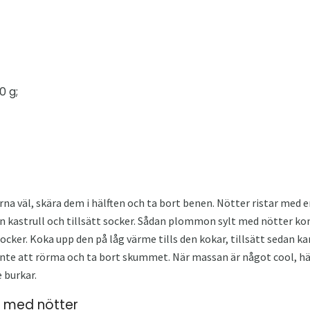
0 g;
 väl, skära dem i hälften och ta bort benen. Nötter ristar med en
n kastrull och tillsätt socker. Sådan plommon sylt med nötter ko
ocker. Koka upp den på låg värme tills den kokar, tillsätt sedan k
inte att rörma och ta bort skummet. När massan är något cool, häl
 burkar.
 med nötter