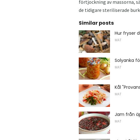
förtjockning av massorna, sät
de tidigare steriliserade bur
Similar posts
Hur fryser 
MAT
Solyanka fö
MAT
Kål "Prova
MAT
Jam från äp
MAT