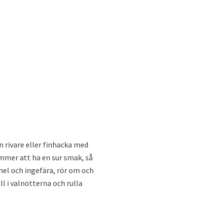
 rivare eller finhacka med
mmer att ha en sur smak, så
anel och ingefära, rör om och
l i valnötterna och rulla