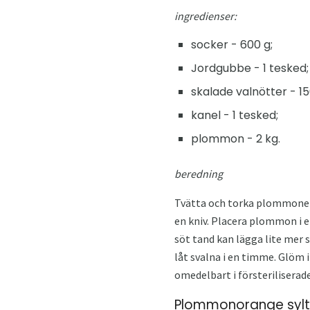
ingredienser:
socker - 600 g;
Jordgubbe - 1 tesked;
skalade valnötter - 15
kanel - 1 tesked;
plommon - 2 kg.
beredning
Tvätta och torka plommonerna
en kniv. Placera plommon i e
söt tand kan lägga lite mer s
låt svalna i en timme. Glöm 
omedelbart i försteriliserade
Plommonorange sylt