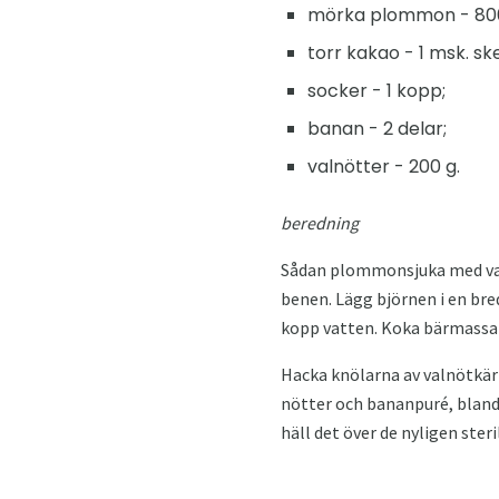
mörka plommon - 800
torr kakao - 1 msk. sk
socker - 1 kopp;
banan - 2 delar;
valnötter - 200 g.
beredning
Sådan plommonsjuka med valn
benen. Lägg björnen i en bre
kopp vatten. Koka bärmassan
Hacka knölarna av valnötkä
nötter och bananpuré, blanda
häll det över de nyligen steri