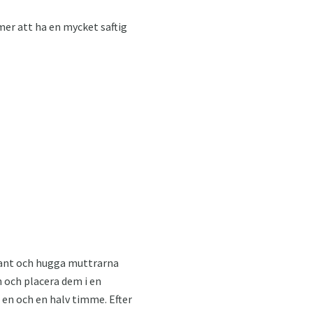
er att ha en mycket saftig
rant och hugga muttrarna
 och placera dem i en
 en och en halv timme. Efter