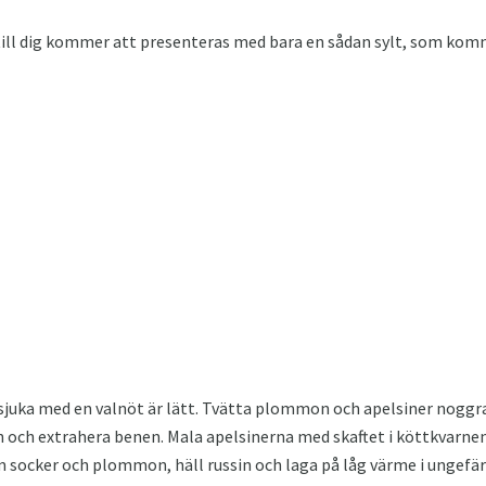
till dig kommer att presenteras med bara en sådan sylt, som komm
juka med en valnöt är lätt. Tvätta plommon och apelsiner nogg
n och extrahera benen. Mala apelsinerna med skaftet i köttkvarnen
m socker och plommon, häll russin och laga på låg värme i ungefär