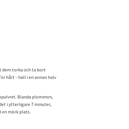
t dem torka och ta bort
r hårt - häll i en annan halv
opulvret. Blanda plommon,
t i ytterligare 7 minuter,
ll en mörk plats.