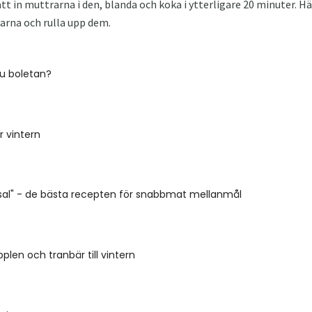
t in muttrarna i den, blanda och koka i ytterligare 20 minuter. Hä
karna och rulla upp dem.
du boletan?
r vintern
nsal" - de bästa recepten för snabbmat mellanmål
plen och tranbär till vintern