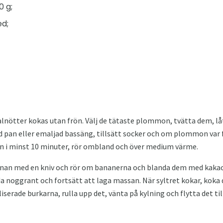
 g;
ed;
ötter kokas utan frön. Välj de tätaste plommon, tvätta dem, lå
d pan eller emaljad bassäng, tillsätt socker och om plommon var fö
 i minst 10 minuter, rör ombland och över medium värme.
rnan med en kniv och rör om bananerna och blanda dem med kaka
 noggrant och fortsätt att laga massan. När syltret kokar, koka de
liserade burkarna, rulla upp det, vänta på kylning och flytta det ti