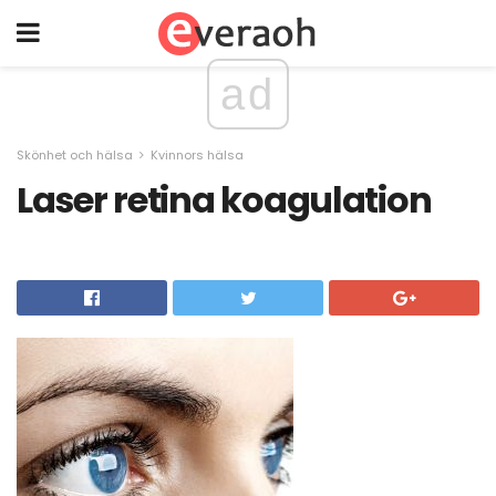
ad
Skönhet och hälsa
Kvinnors hälsa
Laser retina koagulation