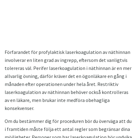
Förfarandet för profylaktisk laserkoagulation av näthinnan
involverar en liten grad av ingrepp, eftersom det vanligtvis
tolereras väl. Perifer laserkoagulation i näthinnan är en mer
allvarlig övning, därför kräver det en ögonläkare en gång i
månaden efter operationen under hela året. Restriktiv
laserkoagulation av näthinnan behöver också kontrolleras
av en läkare, men brukar inte medföra obehagliga
konsekvenser.
Om du bestämmer dig för proceduren bör du överväga att du
i framtiden måste följa ett antal regler som begränsar dina
möjligheter. Personer som har laserkoagulation bör undvika