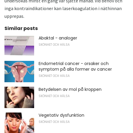
undersökas minst en gång var sjätte månad. Vid behov och
inga kontraindikationer kan laserkoagulation i näthinnan
upprepas.
Similar posts
Abaktal - analoger
SKÖNHET OCH HÄLSA
Endometrial cancer - orsaker och
symptom på alla former av cancer
SKÖNHET OCH HÄLSA
Betydelsen av mol på kroppen
SKÖNHET OCH HÄLSA
Vegetativ dysfunktion
SKÖNHET OCH HÄLSA