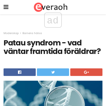
ad
Moderskap
Barnens hälsa
Patau syndrom - vad
väntar framtida föräldrar?