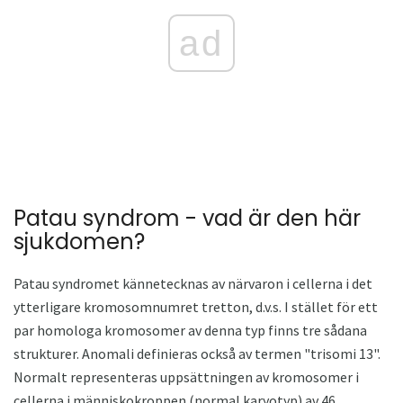
ad
Patau syndrom - vad är den här
sjukdomen?
Patau syndromet kännetecknas av närvaron i cellerna i det
ytterligare kromosomnumret tretton, d.v.s. I stället för ett
par homologa kromosomer av denna typ finns tre sådana
strukturer. Anomali definieras också av termen "trisomi 13".
Normalt representeras uppsättningen av kromosomer i
cellerna i människokroppen (normal karyotyp) av 46