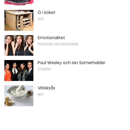
Ö i köket
HUS
Emotionalitet
PSYKOLOGI OCH RELATIONER
Paul Wesley och Ian Somerhalder
STJÄRNA
Vitlöksås
MAT