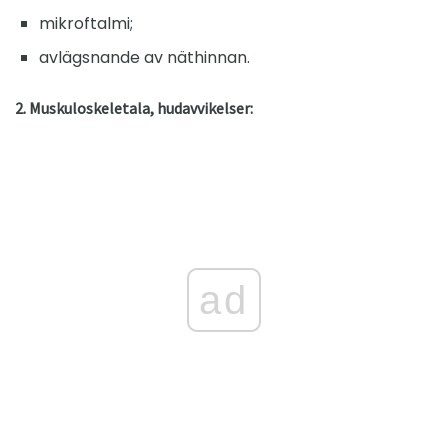
mikroftalmi;
avlägsnande av näthinnan.
2. Muskuloskeletala, hudavvikelser:
ad