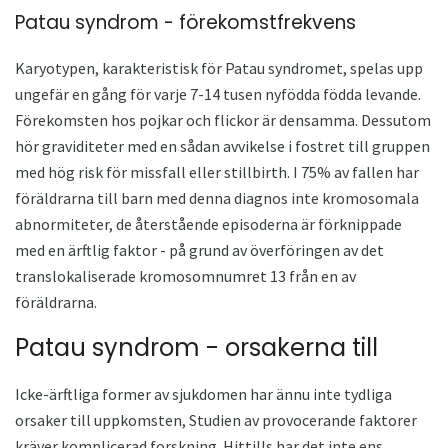
Patau syndrom - förekomstfrekvens
Karyotypen, karakteristisk för Patau syndromet, spelas upp
ungefär en gång för varje 7-14 tusen nyfödda födda levande.
Förekomsten hos pojkar och flickor är densamma. Dessutom
hör graviditeter med en sådan avvikelse i fostret till gruppen
med hög risk för missfall eller stillbirth. I 75% av fallen har
föräldrarna till barn med denna diagnos inte kromosomala
abnormiteter, de återstående episoderna är förknippade
med en ärftlig faktor - på grund av överföringen av det
translokaliserade kromosomnumret 13 från en av
föräldrarna.
Patau syndrom - orsakerna till
Icke-ärftliga former av sjukdomen har ännu inte tydliga
orsaker till uppkomsten, Studien av provocerande faktorer
kräver komplicerad forskning. Hittills har det inte ens