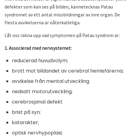
defekter som kan ses på bilden, kännetecknas Patau
syndromet av ett antal missbildningar av inre organ. De
flesta avvikelserna är oåterkalleliga.
Låt oss räkna upp vad symptomen på Patau syndrom är:
1. Associerad med nervsystemet:
reducerad huvudvolym;
brott mot bildandet av cerebral hemisfärerna;
avvikelse från mental utveckling
nedsatt motorutveckling;
cerebrospinal defekt
brist på syn;
katarakter;
optisk nervhypoplasi;