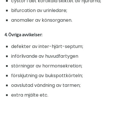
cystor i det kortikala skiktet av njurarna;
bifurcation av urinledare;
anomalier av könsorganen.
4. Övriga avvikelser:
defekter av inter-hjärt-septum;
införlivande av huvudfartygen
störningar av hormonsekretion;
förskjutning av bukspottkörteln;
oavslutad vändning av tarmen;
extra mjälte etc.