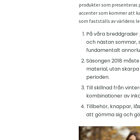
produkter som presenteras på
accenter som kommer att kara
som fastställs av världens l
På våra breddgrader p
och nästan sommar, så
fundamentalt annorlu
Säsongen 2018 måste 
material, utan skarp
perioden.
Till skillnad från vi
kombinationer av inko
Tillbehör, knappar, 
att gömma sig och gör