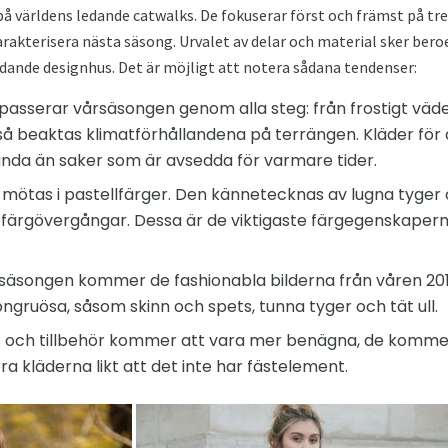
 världens ledande catwalks. De fokuserar först och främst på tren
kterisera nästa säsong. Urvalet av delar och material sker beroe
edande designhus. Det är möjligt att notera sådana tendenser:
asserar vårsäsongen genom alla steg: från frostigt väder
 beaktas klimatförhållandena på terrängen. Kläder för d
nda än saker som är avsedda för varmare tider.
mötas i pastellfärger. Den kännetecknas av lugna tyger
a färgövergångar. Dessa är de viktigaste färgegenskape
ntersäsongen kommer de fashionabla bilderna från våren 201
ngruösa, såsom skinn och spets, tunna tyger och tät ull.
lås och tillbehör kommer att vara mer benägna, de komme
a kläderna likt att det inte har fästelement.