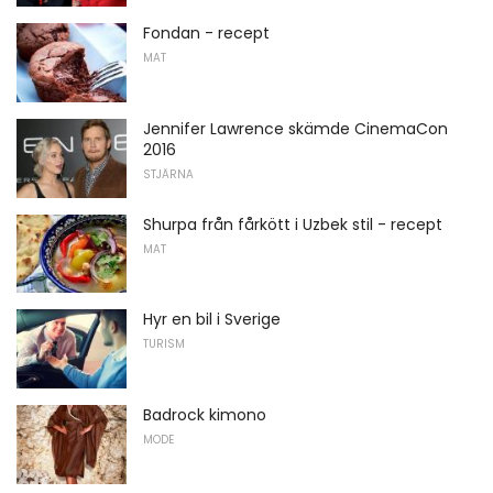
Fondan - recept
MAT
Jennifer Lawrence skämde CinemaCon
2016
STJÄRNA
Shurpa från fårkött i Uzbek stil - recept
MAT
Hyr en bil i Sverige
TURISM
Badrock kimono
MODE