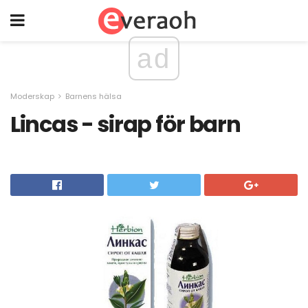
ad
Moderskap
Barnens hälsa
Lincas - sirap för barn