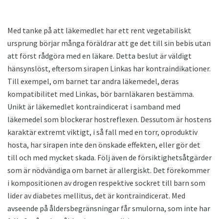
Med tanke på att läkemedlet har ett rent vegetabiliskt
ursprung börjar många föräldrar att ge det till sin bebis utan
att först rådgöra med en läkare. Detta beslut är väldigt
hänsynslöst, eftersom sirapen Linkas har kontraindikationer.
Till exempel, om barnet tar andra läkemedel, deras
kompatibilitet med Linkas, bör barnläkaren bestämma.
Unikt är läkemedlet kontraindicerat i samband med
läkemedel som blockerar hostreflexen. Dessutom är hostens
karaktär extremt viktigt, i så fall med en torr, oproduktiv
hosta, har sirapen inte den önskade effekten, eller gör det
till och med mycket skada. Följ även de försiktighetsåtgärder
som är nödvändiga om barnet är allergiskt. Det förekommer
i kompositionen av drogen respektive sockret till barn som
lider av diabetes mellitus, det är kontraindicerat. Med
avseende på åldersbegränsningar får smulorna, som inte har