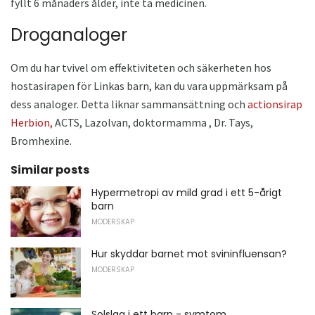
fyllt 6 månaders ålder, inte ta medicinen.
Droganaloger
Om du har tvivel om effektiviteten och säkerheten hos
hostasirapen för Linkas barn, kan du vara uppmärksam på
dess analoger. Detta liknar sammansättning och
actionsirap
Herbion,
ACTS, Lazolvan, doktormamma , Dr. Tays,
Bromhexine.
Similar posts
Hypermetropi av mild grad i ett 5-årigt
barn
MODERSKAP
Hur skyddar barnet mot svininfluensan?
MODERSKAP
Solslag i ett barn - symtom