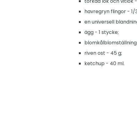
torkad lök och vitlök 
havregryn flingor - 1/3
en universell blandni
ägg - 1 stycke;
blomkålblomställning 
riven ost - 45 g;
ketchup - 40 ml.