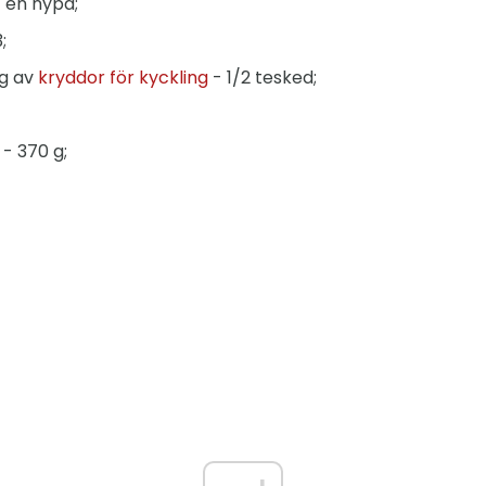
- en nypa;
;
ng av
kryddor för kyckling
- 1/2 tesked;
- 370 g;