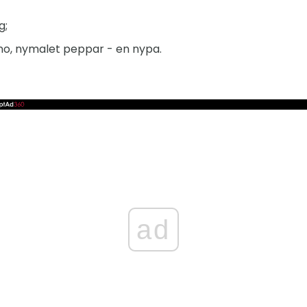
g;
no, nymalet peppar - en nypa.
ad