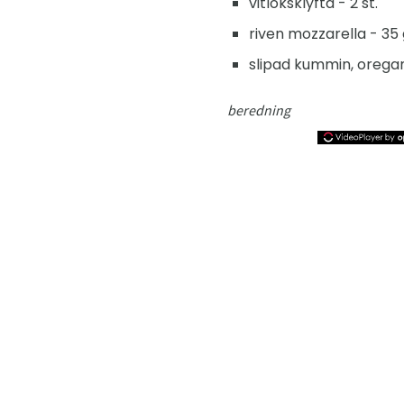
vitlöksklyfta - 2 st.
riven mozzarella - 35 
slipad kummin, orega
beredning