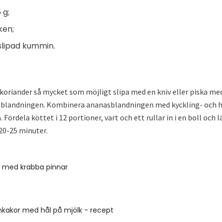
 g;
ken;
slipad kummin.
h koriander så mycket som möjligt slipa med en kniv eller piska m
ill blandningen. Kombinera ananasblandningen med kyckling- och ha
Fördela köttet i 12 portioner, vart och ett rullar in i en boll och
 20-25 minuter.
e med krabba pinnar
kakor med hål på mjölk - recept