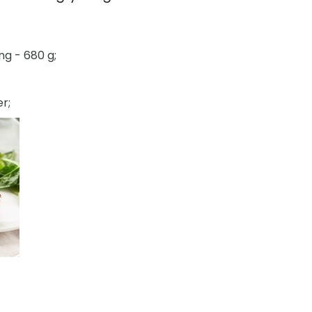
ng - 680 g;
r;