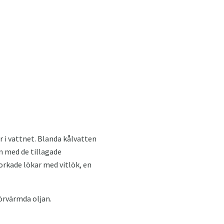
 i vattnet. Blanda kålvatten
n med de tillagade
torkade lökar med vitlök, en
örvärmda oljan.