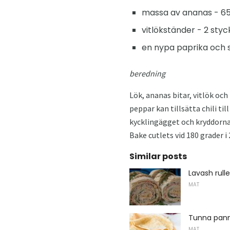
massa av ananas - 65
vitlökständer - 2 styc
en nypa paprika och 
beredning
Lök, ananas bitar, vitlök oc
peppar kan tillsätta chili t
kycklingägget och kryddorna. 
Bake cutlets vid 180 grader i
Similar posts
Lavash rull
MAT
Tunna pann
MAT