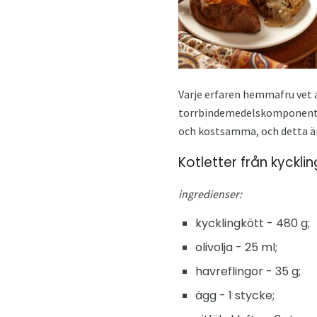
Varje erfaren hemmafru vet a
torrbindemedelskomponent - 
och kostsamma, och detta är 
Kotletter från kyckli
ingredienser:
kycklingkött - 480 g;
olivolja - 25 ml;
havreflingor - 35 g;
ägg - 1 stycke;