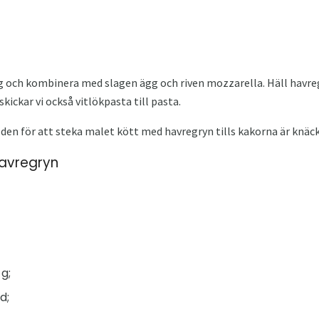
 och kombinera med slagen ägg och riven mozzarella. Häll havreg
kickar vi också vitlökpasta till pasta.
 den för att steka malet kött med havregryn tills kakorna är knäc
avregryn
g;
d;