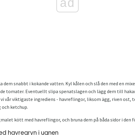
ad
 dem snabbt i kokande vatten. Kyl kålen och slå den med en mixer
de tomater. Eventuellt slipa spenatslagen och lägg dem till haka
vi vår viktigaste ingrediens - havreflingor, liksom ägg, riven ost, 
g och ketchup.
malet kött med havreflingor, och bruna dem på båda sidor i den f
ed havregryn i ugnen