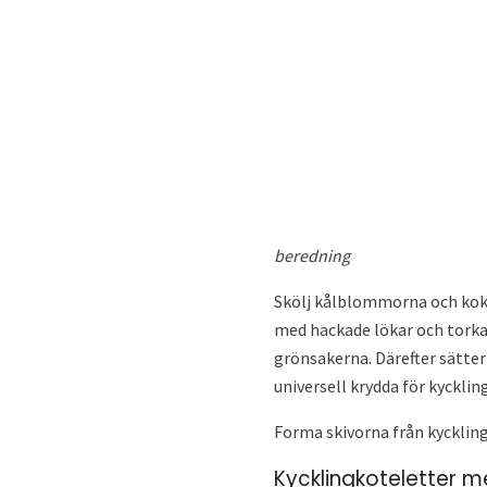
beredning
Skölj kålblommorna och koka
med hackade lökar och torka
grönsakerna. Därefter sätter 
universell krydda för kycklin
Forma skivorna från kyckling
Kycklingkoteletter m