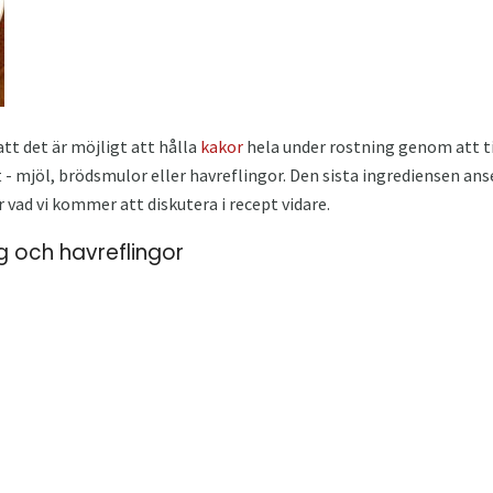
tt det är möjligt att hålla
kakor
hela under rostning genom att ti
mjöl, brödsmulor eller havreflingor. Den sista ingrediensen an
vad vi kommer att diskutera i recept vidare.
ng och havreflingor