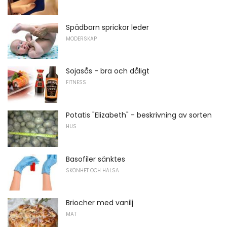
Spädbarn sprickor leder
MODERSKAP
Sojasås - bra och dåligt
FITNESS
Potatis "Elizabeth" - beskrivning av sorten
HUS
Basofiler sänktes
SKÖNHET OCH HÄLSA
Briocher med vanilj
MAT