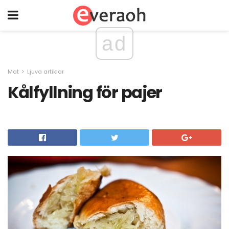
ad
Mat
Ljuva artiklar
Kålfyllning för pajer