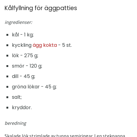
Kålfyllning för äggpatties
ingredienser:
kål - 1 kg;
kyckling
ägg kokta
- 5 st.
lök - 275 g;
smör - 120 g;
dill - 45 g;
gröna lökar - 45 g;
salt;
kryddor.
beredning
Skalade lök strimlade av tunna semiringar. I en stekpanna