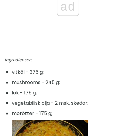
ad
ingredienser:
vitkål - 375 g;
mushrooms - 245 g;
lök - 175 g;
vegetabilisk olja - 2 msk. skedar;
morötter - 175 g;