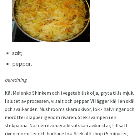
salt;
peppar.
beredning
Kål Melenko Shinkem och i vegetabilisk olja, gryta tills mjuk.
I slutet av processen, vi salt och peppar. Vi lägger kål i en skål
och svalkar den. Mushrooms skära skivor, lök - halvringar och
morötter släpper igenom rivaren. Stek svampen i en
stekpanna. När den evoluerade vätskan avdunstar, tillsätt
riven morötter och hackade lök. Stek allt ihop i 5 minuter,