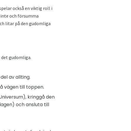
spelar också en viktig roll i
la inte och försumma
och litar på den gudomliga
 det gudomliga.
el av allting.
 vägen till toppen.
Universum), kringgå den
agen) och ansluta till