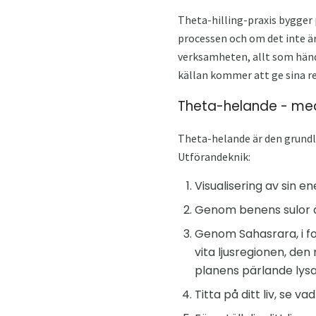
Theta-hilling-praxis bygger
processen och om det inte är
verksamheten, allt som händer
källan kommer att ge sina re
Theta-helande - med
Theta-helande är den grund
Utförandeknik:
Visualisering av sin e
Genom benens sulor åt
Genom Sahasrara, i f
vita ljusregionen, den
planens pärlande lysa
Titta på ditt liv, se v