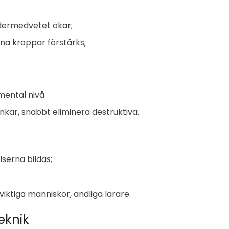
dermedvetet ökar;
na kroppar förstärks;
 mental nivå
nkar, snabbt eliminera destruktiva.
serna bildas;
iktiga människor, andliga lärare.
eknik