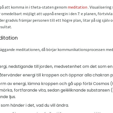
 på att komma in i theta-staten genom
meditation
. Visualisering 
 omedelbart möjligt att uppnå energin i den 7: e planen, förtviv
 gradvis främjar personen till ett högre plan, litar på sig själv 
sultat.
itation
läggande meditationen, då börjar kommunikationsprocessen med
nergi, nedstigande till jorden, medvetenhet om det som en d
ervänder energi till kroppen och öppnar alla chakran på
orm av energi, lämna kroppen och gå upp förbi Cosmos (
 mörka, fortfarande vita, sedan geléliknande substansen (l
nde ljus.
ad som händer i det, vad du vill ändra.