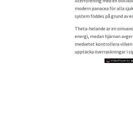
Återförening med en ovillkor
modern panacea för alla sju
system föddes på grund av en
Theta-helande är en omvand
energi, medan hjärnan avger t
medvetet kontrollera vilken 
upptäcka överraskningar i sig