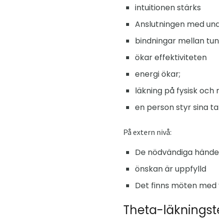
intuitionen stärks
Anslutningen med un
bindningar mellan tun
ökar effektiviteten
energi ökar;
läkning på fysisk och
en person styr sina ta
På extern nivå:
De nödvändiga händel
önskan är uppfylld
Det finns möten med v
Theta-läkningst