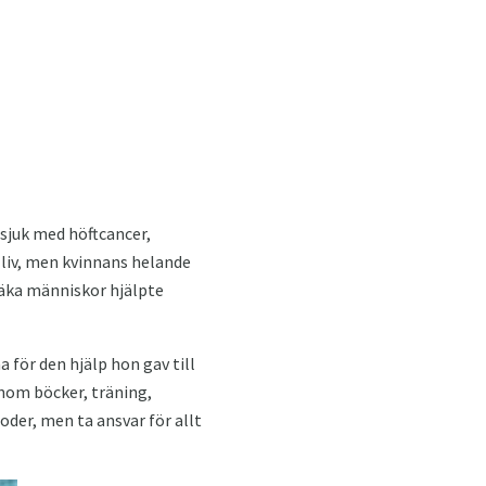
 sjuk med höftcancer,
 liv, men kvinnans helande
läka människor hjälpte
a för den hjälp hon gav till
enom böcker, träning,
der, men ta ansvar för allt