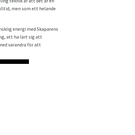
ing teknik är att det är en
lltid, men som ett helande
nsklig energi med Skaparens
g, att ha lärt sig att
med varandra för att