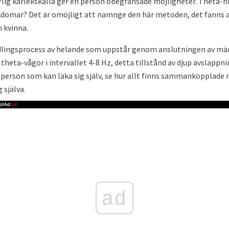
lig kärlekskälla ger en person obegränsade möjligheter. Theta-hil
kdomar? Det är omöjligt att namnge den här metoden, det fanns a
 kvinna.
lingsprocess av helande som uppstår genom anslutningen av mä
heta-vågor i intervallet 4-8 Hz, detta tillstånd av djup avslappnin
person som kan läka sig själv, se hur allt finns sammankopplade 
 själva.
ad