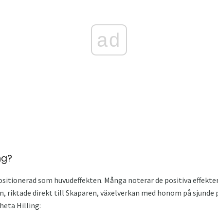
ad
ng?
positionerad som huvudeffekten. Många noterar de positiva effekt
n, riktade direkt till Skaparen, växelverkan med honom på sjunde p
eta Hilling: