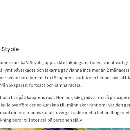
a Styble
amerikanska V. Styble, upptäckte läkningsmetoden, var allvarligt
all lymf påverkades och läkarna gav Vianna inte mer än 2 månaders
ade sedan barndomen. Tro i Skaparens kärlek och hennes öde att 
 från Skaparen: fortsätt och lämna rädsla .
t och lita på Skaparens röst. Hon började gradvis förstå principern
skulle överföra denna kunskap till människor runt om i världen g
muntrar inte människor att överge traditionella behandlingsmeto
ning beror till stor del på personen själv.