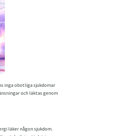
nns inga obotliga sjukdomar
egränsningar och läktas genom
ergi läker någon sjukdom.