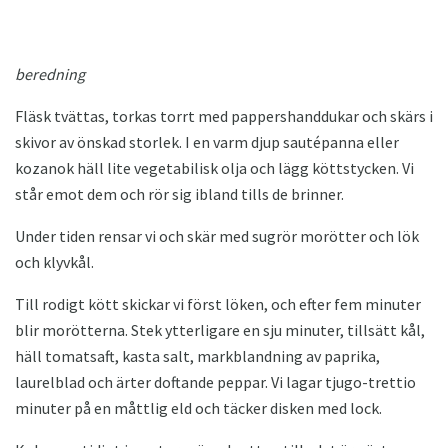
beredning
Fläsk tvättas, torkas torrt med pappershanddukar och skärs i
skivor av önskad storlek. I en varm djup sautépanna eller
kozanok häll lite vegetabilisk olja och lägg köttstycken. Vi
står emot dem och rör sig ibland tills de brinner.
Under tiden rensar vi och skär med sugrör morötter och lök
och klyvkål.
Till rodigt kött skickar vi först löken, och efter fem minuter
blir morötterna. Stek ytterligare en sju minuter, tillsätt kål,
häll tomatsaft, kasta salt, markblandning av paprika,
laurelblad och ärter doftande peppar. Vi lagar tjugo-trettio
minuter på en måttlig eld och täcker disken med lock.