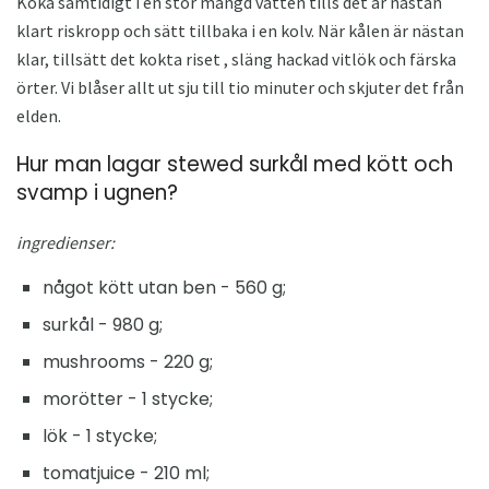
Koka samtidigt i en stor mängd vatten tills det är nästan
klart riskropp och sätt tillbaka i en kolv. När kålen är nästan
klar, tillsätt det kokta riset , släng hackad vitlök och färska
örter. Vi blåser allt ut sju till tio minuter och skjuter det från
elden.
Hur man lagar stewed surkål med kött och
svamp i ugnen?
ingredienser:
något kött utan ben - 560 g;
surkål - 980 g;
mushrooms - 220 g;
morötter - 1 stycke;
lök - 1 stycke;
tomatjuice - 210 ml;