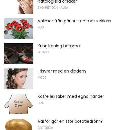
patologiska orsaker
SKÖNHET OCH HÄLSA
Vallmor från pärlor - en mästerklass
HUS
Kringträning hemma
FITNESS
Frisyrer med en diadem
MODE
Kaffe leksaker med egna händer
HUS
Varför gör en stor potatiedröm?
ESOTERICA