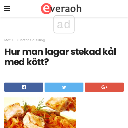
ad
Mat
Till notens älskling
Hur man lagar stekad kål
med kött?