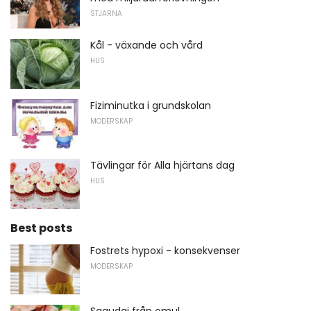
STJÄRNA
Kål - växande och vård
HUS
Fiziminutka i grundskolan
MODERSKAP
Tävlingar för Alla hjärtans dag
HUS
Best posts
Fostrets hypoxi - konsekvenser
MODERSKAP
Sagudai från omul