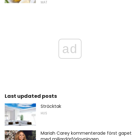
MAT
ad
Last updated posts
Sträcktak
HUS
Mariah Carey kommenterade först gapet
med miljardärförlovningen