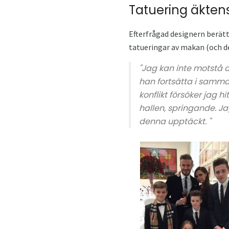
Tatuering äktens
Efterfrågad designern berät
tatueringar av makan (och de
"Jag kan inte motstå d
han fortsätta i samma 
konflikt försöker jag hi
hallen, springande. Ja
denna upptäckt. "