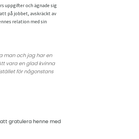
s uppgifter och ägnade sig
att på jobbet, avskräckt av
hennes relation med sin
iga man och jag har en
Att vara en glad kvinna
tället för någonstans
 att gratulera henne med