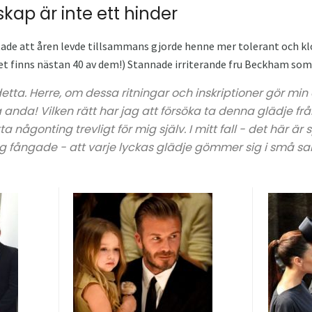
kap är inte ett hinder
tade att åren levde tillsammans gjorde henne mer tolerant och 
t finns nästan 40 av dem!) Stannade irriterande fru Beckham som 
etta. Herre, om dessa ritningar och inskriptioner gör min 
anda! Vilken rätt har jag att försöka ta denna glädje frå
tta någonting trevligt för mig själv. I mitt fall - det här är s
g fångade - att varje lyckas glädje gömmer sig i små sak