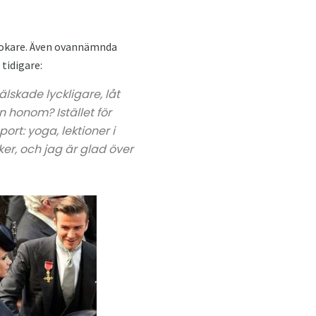
klokare. Även ovannämnda
tidigare:
älskade lyckligare, låt
n honom? Istället för
port: yoga, lektioner i
er, och jag är glad över