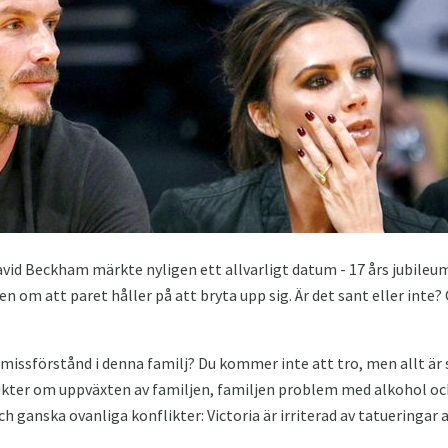
avid Beckham märkte nyligen ett allvarligt datum - 17 års jubileu
en om att paret håller på att bryta upp sig. Är det sant eller inte? 
l missförstånd i denna familj? Du kommer inte att tro, men allt är
sikter om uppväxten av familjen, familjen problem med alkohol oc
 och ganska ovanliga konflikter: Victoria är irriterad av tatueringa