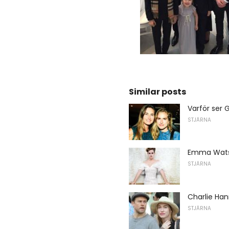
Similar posts
Varför ser 
STJÄRNA
Emma Watso
STJÄRNA
Charlie Han
STJÄRNA