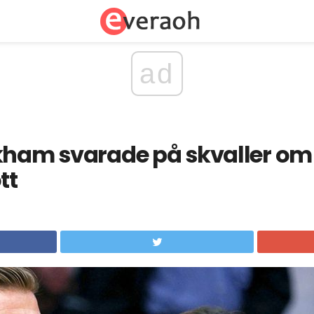
ad
kham svarade på skvaller om
tt