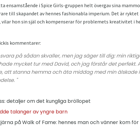
etta ensamstående i Spice Girls-gruppen helt övergav sina mammor
arare till skapandet av hennes fashionabla imperium. Det är ryktet 
 vilar hon sin själ och kompenserar för problemets kreativitet i 
 Vickis kommentarer:
 svara på sådan skvaller, men jag säger till dig: min rikt
g hade mycket tur med David, och jag förstår det perfekt. 
are, att stanna hemma och äta middag med min älskade is
ndelse. "
oss: detaljer om det kungliga bröllopet
dde talanger av yngre barn
 stjärna på Walk of Fame: hennes man och vänner kom för