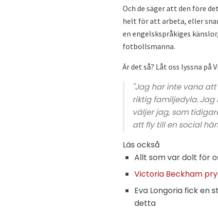
Och de säger att den före d
helt för att arbeta, eller sn
en engelskspråkiges känslor,
fotbollsmanna.
Är det så? Låt oss lyssna på
"Jag har inte vana att
riktig familjedyla. Ja
väljer jag, som tidig
att fly till en social hä
Läs också
Allt som var dolt för 
Victoria Beckham pry
Eva Longoria fick en
detta