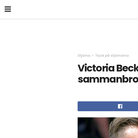
Stjärna
Tryck på stjärnorna
Victoria Bec
sammanbro