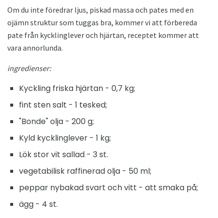
Om du inte föredrar ljus, piskad massa och pates med en
ojämn struktur som tuggas bra, kommer vi att förbereda
pate från kycklinglever och hjärtan, receptet kommer att
vara annorlunda.
ingredienser:
Kyckling friska hjärtan - 0,7 kg;
fint sten salt - 1 tesked;
"Bonde" olja - 200 g;
Kyld kycklinglever - 1 kg;
Lök stor vit sallad - 3 st.
vegetabilisk raffinerad olja - 50 ml;
peppar nybakad svart och vitt - att smaka på;
ägg - 4 st.