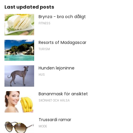
Last updated posts
Brynza - bra och dåligt
FITNESS
Resorts of Madagascar
TURISM
Hunden lejoninne
HUS
Bananmask för ansiktet
SKÖNHET OCH HÄLSA
Trussardi ramar
MODE