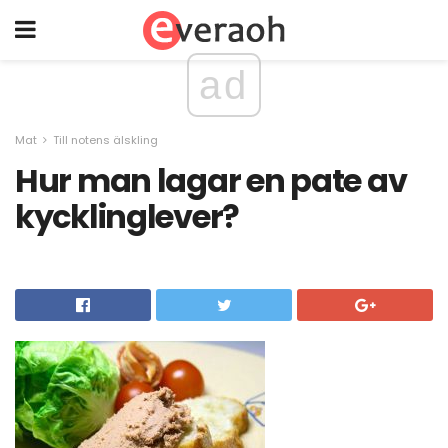
ad
Mat
Till notens älskling
Hur man lagar en pate av
kycklinglever?