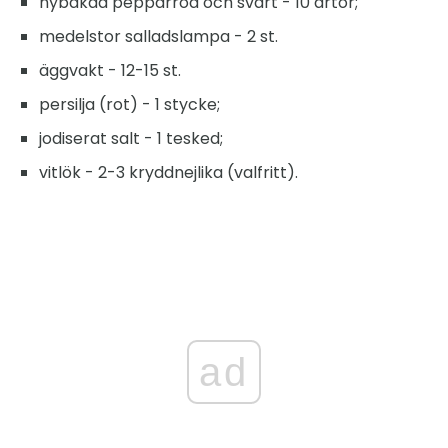
nybakad pepparröd och svart - 10 ärtor;
medelstor salladslampa - 2 st.
äggvakt - 12-15 st.
persilja (rot) - 1 stycke;
jodiserat salt - 1 tesked;
vitlök - 2-3 kryddnejlika (valfritt).
ad