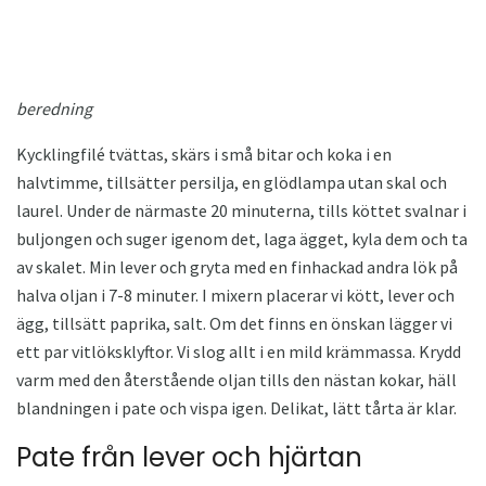
beredning
Kycklingfilé tvättas, skärs i små bitar och koka i en
halvtimme, tillsätter persilja, en glödlampa utan skal och
laurel. Under de närmaste 20 minuterna, tills köttet svalnar i
buljongen och suger igenom det, laga ägget, kyla dem och ta
av skalet. Min lever och gryta med en finhackad andra lök på
halva oljan i 7-8 minuter. I mixern placerar vi kött, lever och
ägg, tillsätt paprika, salt. Om det finns en önskan lägger vi
ett par vitlöksklyftor. Vi slog allt i en mild krämmassa. Krydd
varm med den återstående oljan tills den nästan kokar, häll
blandningen i pate och vispa igen. Delikat, lätt tårta är klar.
Pate från lever och hjärtan