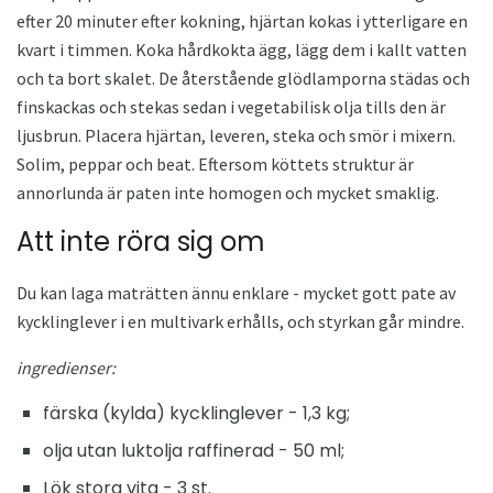
efter 20 minuter efter kokning, hjärtan kokas i ytterligare en
kvart i timmen. Koka hårdkokta ägg, lägg dem i kallt vatten
och ta bort skalet. De återstående glödlamporna städas och
finskackas och stekas sedan i vegetabilisk olja tills den är
ljusbrun. Placera hjärtan, leveren, steka och smör i mixern.
Solim, peppar och beat. Eftersom köttets struktur är
annorlunda är paten inte homogen och mycket smaklig.
Att inte röra sig om
Du kan laga maträtten ännu enklare - mycket gott pate av
kycklinglever i en multivark erhålls, och styrkan går mindre.
ingredienser:
färska (kylda) kycklinglever - 1,3 kg;
olja utan luktolja raffinerad - 50 ml;
Lök stora vita - 3 st.