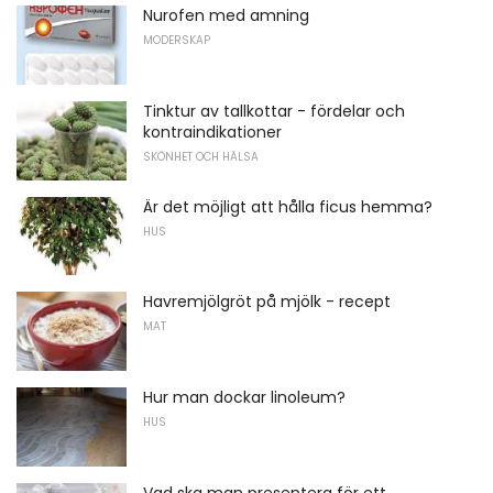
Nurofen med amning
MODERSKAP
Tinktur av tallkottar - fördelar och
kontraindikationer
SKÖNHET OCH HÄLSA
Är det möjligt att hålla ficus hemma?
HUS
Havremjölgröt på mjölk - recept
MAT
Hur man dockar linoleum?
HUS
Vad ska man presentera för ett