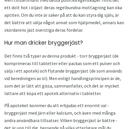
Men tillsammans med dessa positiva egenskaper finns det
ett dolt hot i öljäst: deras regelbundna mottagning kan öka
aptiten. Om du inte är säker på att du kan styra dig själv, är
det bättre att välja något annat som hjälpmedel, annars kan
skördarens jäst överstiga deras fördelar.
Hur man dricker bryggerjäst?
Det finns två typer av denna produkt - torr bryggerjäst (de
komprimeras till tabletter eller packas som ett pulver och
säljs i ett apotek) och flytande bryggerjäst (de som används
vid beredningen av öl). Men enligt handlingsprincipen är de,
som det är lätt att gissa, sammanfaller, och det är mycket
lättare att köpa ett apotek alternativ i tabletter.
På apoteket kommer du att erbjudas ett enormt val -
bryggerjäst med järn eller kalcium, och även med många
andra användbara tillsatser. Vilken bryggerjäst är bättre -
det är upp till dig, beroende på vilka ytterligare mål du