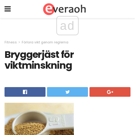
ad
Fitness
Förlora vikt genom reglerna
Bryggerjäst för
viktminskning