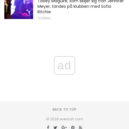
Tobey Maguire, som skiljer sig från Jennifer
Meyer, tändes på klubben med Sofia
Ritchie
STJÄRNA
ad
BACK TO TOP
© 2026 everaoh.com