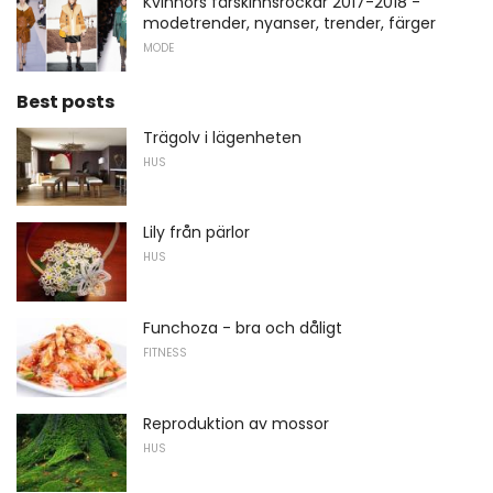
Kvinnors fårskinnsrockar 2017-2018 -
modetrender, nyanser, trender, färger
MODE
Best posts
Trägolv i lägenheten
HUS
Lily från pärlor
HUS
Funchoza - bra och dåligt
FITNESS
Reproduktion av mossor
HUS