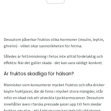
Dessutom påverkar fruktos olika hormoner (insulin, leptin,
ghrelin) - vilket ökar sannolikheten för fetma.
Således är fettminskning i fetos inte alltid fördelaktig och
effektiv. När det gäller skada - det kan vara väldigt konkret.
Är fruktos skadliga för hälsan?
Människor som konsumerar mycket fruktos och ofta dricker
köpte fruktjuicer, där de finns i mycket stora mängder, står
inför en ökad risk att utveckla tjocktarmscancer. Dessutom
innehåller även i färska pressade juicer upp till fem skedar
fruktos per glas - ett faktum som kan leda till viktökning