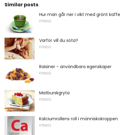
Similar posts
Hur man går ner i vikt med grönt kaffe
FITNESS
Varför vill du söta?
FITNESS
Raisiner - användbara egenskaper
FITNESS
Matburskgryta
FITNESS
Kalciumrollens roll i människokroppen
FITNESS