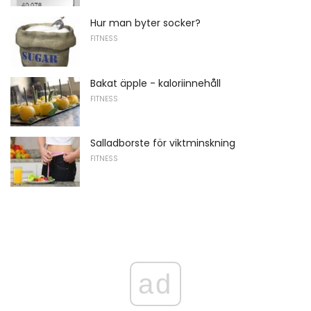
Hur man byter socker?
FITNESS
Bakat äpple - kaloriinnehåll
FITNESS
Salladborste för viktminskning
FITNESS
ad