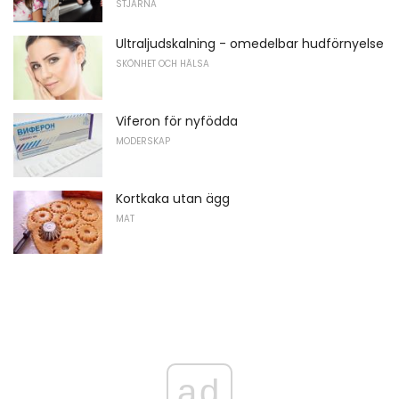
STJÄRNA
Ultraljudskalning - omedelbar hudförnyelse
SKÖNHET OCH HÄLSA
Viferon för nyfödda
MODERSKAP
Kortkaka utan ägg
MAT
ad