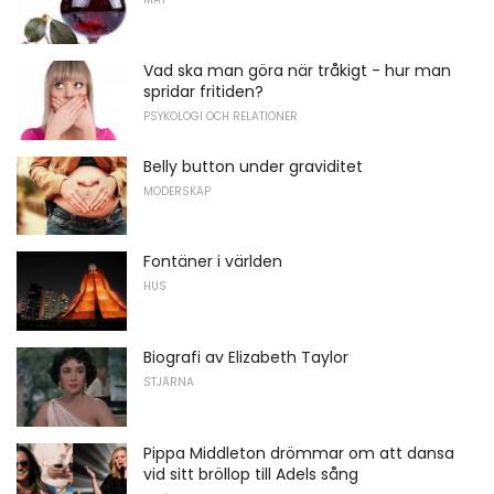
Vad ska man göra när tråkigt - hur man
spridar fritiden?
PSYKOLOGI OCH RELATIONER
Belly button under graviditet
MODERSKAP
Fontäner i världen
HUS
Biografi av Elizabeth Taylor
STJÄRNA
Pippa Middleton drömmar om att dansa
vid sitt bröllop till Adels sång