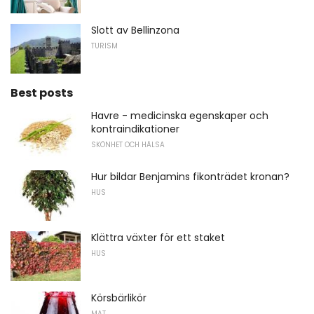
Slott av Bellinzona
TURISM
Best posts
Havre - medicinska egenskaper och
kontraindikationer
SKÖNHET OCH HÄLSA
Hur bildar Benjamins fikonträdet kronan?
HUS
Klättra växter för ett staket
HUS
Körsbärlikör
MAT