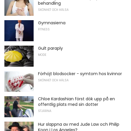
behandling
SKÖNHET OCH HÄLSA
Gymnasierna
FITNESS
Gult paraply
MODE
Förhöjt blodsocker - symtom hos kvinnor
SKÖNHET OCH HÄLSA
Chloe Kardashian först dök upp på en
offentlig plats med sin dotter
STJÄRNA
Hur slappna av med Jude Law och Philip
Koon i Los Angeles?