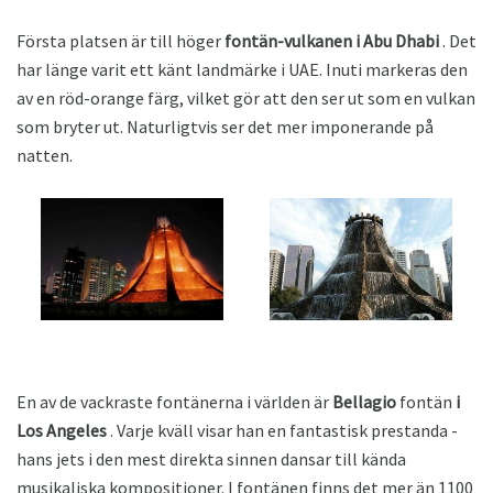
Första platsen är till höger
fontän-vulkanen i Abu Dhabi
. Det
har länge varit ett känt landmärke i UAE. Inuti markeras den
av en röd-orange färg, vilket gör att den ser ut som en vulkan
som bryter ut. Naturligtvis ser det mer imponerande på
natten.
En av de vackraste fontänerna i världen är
Bellagio
fontän
i
Los Angeles
. Varje kväll visar han en fantastisk prestanda -
hans jets i den mest direkta sinnen dansar till kända
musikaliska kompositioner. I fontänen finns det mer än 1100