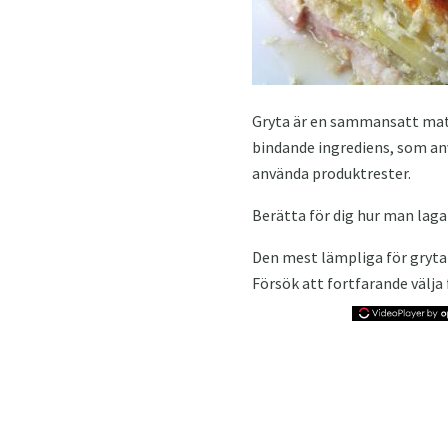
Gryta är en sammansatt matr
bindande ingrediens, som anv
använda produktrester.
Berätta för dig hur man laga
Den mest lämpliga för grytan 
Försök att fortfarande välja f