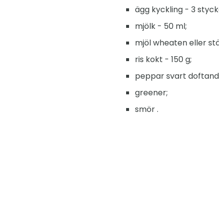
ägg kyckling - 3 styck
mjölk - 50 ml;
mjöl wheaten eller stä
ris kokt - 150 g;
peppar svart doftan
greener;
smör .