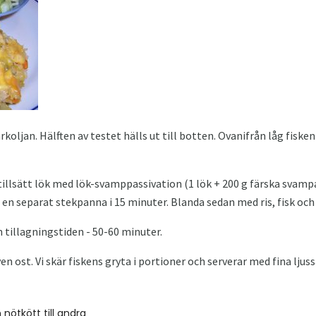
koljan. Hälften av testet hälls ut till botten. Ovanifrån låg fisken 
illsätt lök med lök-svamppassivation (1 lök + 200 g färska svamp
 en separat stekpanna i 15 minuter. Blanda sedan med ris, fisk och
in tillagningstiden - 50-60 minuter.
en ost. Vi skär fiskens gryta i portioner och serverar med fina ljus
 nötkött till andra