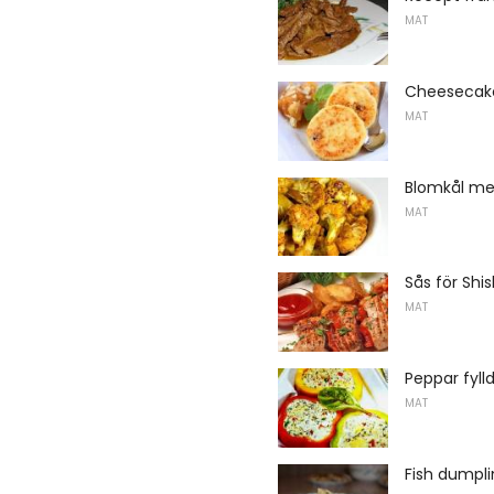
MAT
Cheesecake
MAT
Blomkål m
MAT
Sås för Shis
MAT
Peppar fyll
MAT
Fish dumpli