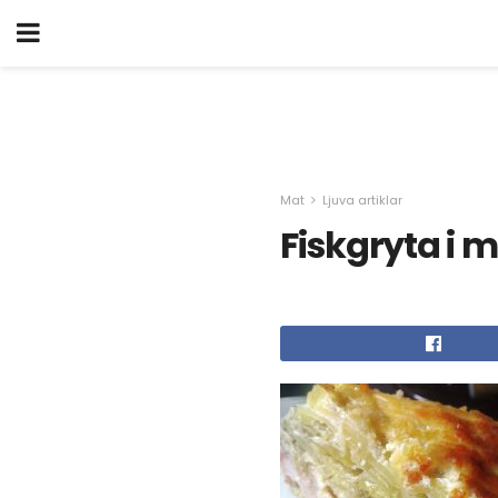
Mat
Ljuva artiklar
Fiskgryta i m