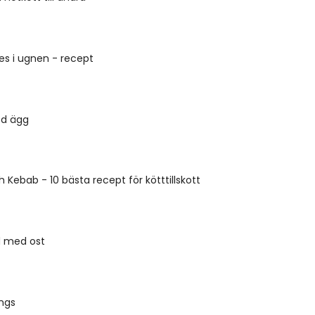
s i ugnen - recept
ed ägg
h Kebab - 10 bästa recept för kötttillskott
d med ost
ngs