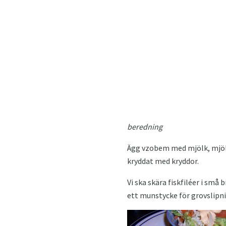
beredning
Ägg vzobem med mjölk, mjöl o
kryddat med kryddor.
Vi ska skära fiskfiléer i små
ett munstycke för grovslipning