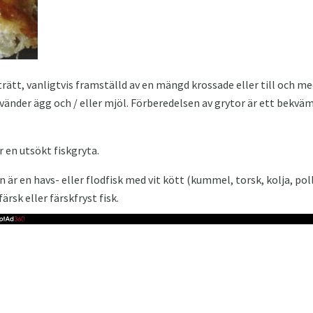
ätt, vanligtvis framställd av en mängd krossade eller till och m
änder ägg och / eller mjöl. Förberedelsen av grytor är ett bekvä
r en utsökt fiskgryta.
är en havs- eller flodfisk med vit kött (kummel, torsk, kolja, poll
ärsk eller färskfryst fisk.