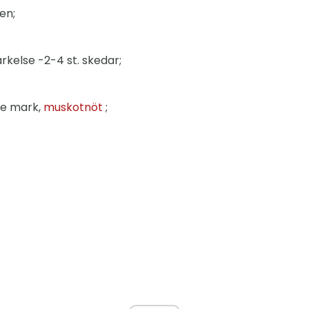
en;
rkelse -2-4 st. skedar;
de mark,
muskotnöt
;