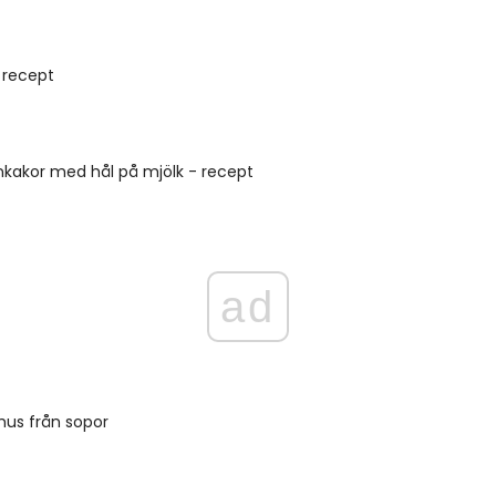
 recept
kakor med hål på mjölk - recept
ad
 hus från sopor