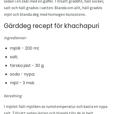
sedan i en skål med en gaffel. Tillsätt gräddfil, häll socker,
salt och häll gradvis i vatten. Blanda om allt, häll gradvis
mjöl och blanda deg med homogen konsistens.
Gärddeg recept för khachapuri
ingredienser:
mjölk - 200 ml;
salt;
färska jäst - 30 g;
soda - nypa;
mjöl - 3 msk.
beredning
I mjölet häll mjölken av rumstemperatur och kasta en nypa
salt. Tillsätt sedan jästen och blanda tills de är helt