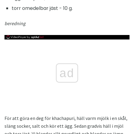
torr omedelbar jäst - 10 g.
beredning
ad
För att göra en deg för khachapuri, häll varm mjölk i en skål,
släng socker, salt och kör ett ägg. Sedan gradvis häll i mjöl
och torr jäst. Vi blandar allt grundligt och blandar en jämn,