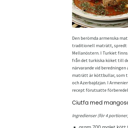
Den berömda armenska maträtt
traditionell maträtt, spredt 
Mellanöstern. I Turkiet finn
från det turkiska köket till 
närvarande vid beredningen 
maträtt är köttbullar, som ti
och Azerbajdzjan. I Armenien
recept förutsatte förberede
Ciutfa med mangos
Ingredienser (för 4 portioner)
gram 700 malet kött f