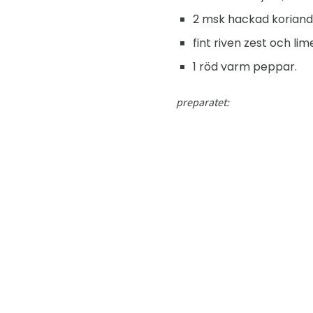
2 msk hackad koriand
fint riven zest och lime
1 röd varm peppar.
preparatet: