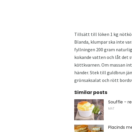
Tillsätt till löken 1 kg nötk
Blanda, klumpar ska inte vara
fyllningen 200 gram naturligt
kokande vatten och låt det s
köttkvarnen. Om massan inte ä
händer. Stek till guldbrun jä
grönsaksalat och rött bordsv
Similar posts
Souffle - r
MAT
Placinds m