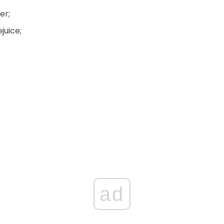
er;
juice;
ad