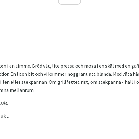
ten i en timme. Bröd våt, lite pressa och mosa i en skål med en gaffe
yddor. En liten bit och vi kommer noggrant att blanda. Med våta hä
illen eller stekpannan. Om grillfettet rist, om stekpanna - häll i o
jämna mellanrum.
sås:
ukt;