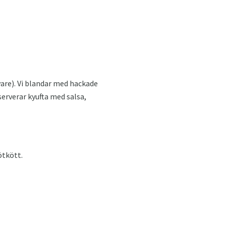
vare). Vi blandar med hackade
 serverar kyufta med salsa,
ötkött.