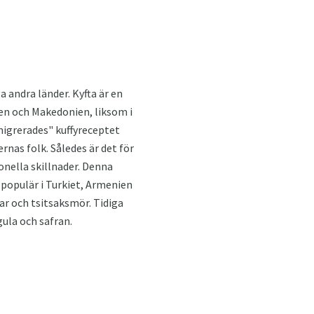
andra länder. Kyfta är en
nien och Makedonien, liksom i
migrerades" kuffyreceptet
rnas folk. Således är det för
nella skillnader. Denna
t populär i Turkiet, Armenien
ar och tsitsaksmör. Tidiga
ula och safran.