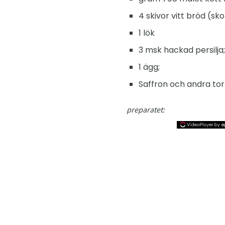
4 skivor vitt bröd (sk
1 lök
3 msk hackad persilja;
1 ägg;
Saffron och andra tor
preparatet: