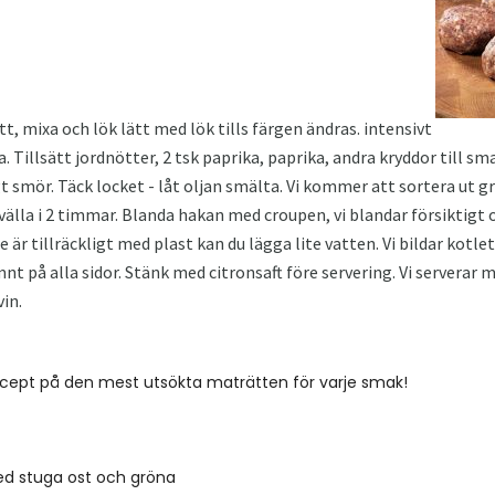
ött, mixa och lök lätt med lök tills färgen ändras. intensivt
. Tillsätt jordnötter, 2 tsk paprika, paprika, andra kryddor till sm
 smör. Täck locket - låt oljan smälta. Vi kommer att sortera ut gr
välla i 2 timmar. Blanda hakan med croupen, vi blandar försiktig
r tillräckligt med plast kan du lägga lite vatten. Vi bildar kotlet
mnt på alla sidor. Stänk med citronsaft före servering. Vi serverar 
in.
ecept på den mest utsökta maträtten för varje smak!
ed stuga ost och gröna