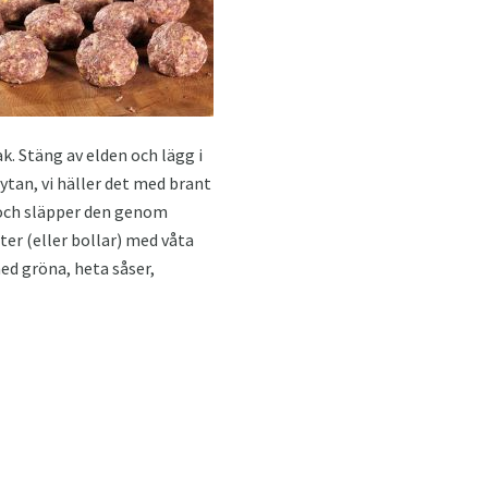
ak. Stäng av elden och lägg i
ytan, vi häller det med brant
t och släpper den genom
ter (eller bollar) med våta
med gröna, heta såser,