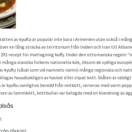
en av kyufta är populär inte bara i Armenien utan också i många 
över en lång sträcka av territorium från Indien och Iran till Alba
s 291 recept för matlagning kuffy. Under den ottomanska regeln "
de många slaviska folkens nationella kök, liksom de sydliga europée
av kyufty (såväl som vid namnets namn) många regionala och natio
llagas huvudsakligen av hackat eller slipat kött. Skålen är väldig
 är kyuftu vanligtvis beredd från nötkött, serveras med varm pepp
lsen av lammkött, köttbullar var belagda med en blandning av ägg
alsås
:
rån fårkött