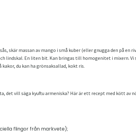
sås, skär massan av mango i små kuber (eller gnugga den på en ri
och lindskal. En liten bit. Kan bringas till homogenitet i mixern. Vi
å kakor, du kan ha grönsaksallad, kokt ris.
a, det vill säga kyuftu armeniska? Här är ett recept med kött av n
iella flingor från markvete);