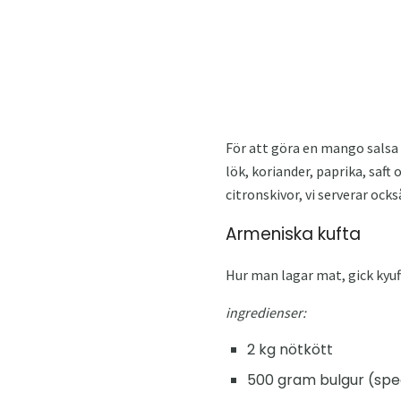
För att göra en mango salsa 
lök, koriander, paprika, saft 
citronskivor, vi serverar ocks
Armeniska kufta
Hur man lagar mat, gick kyuft
ingredienser:
2 kg nötkött
500 gram bulgur (spec