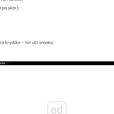
orpa skär);
ra kryddor - för att smaka.
ad