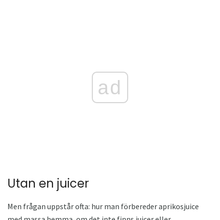
ad
Utan en juicer
Men frågan uppstår ofta: hur man förbereder aprikosjuice
med massa hemma, om det inte finns juicer eller