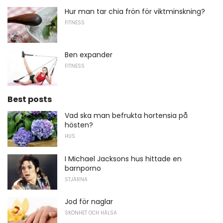
Hur man tar chia frön för viktminskning?
FITNESS
Ben expander
FITNESS
Best posts
Vad ska man befrukta hortensia på
hösten?
HUS
I Michael Jacksons hus hittade en
barnporno
STJÄRNA
Jod för naglar
SKÖNHET OCH HÄLSA