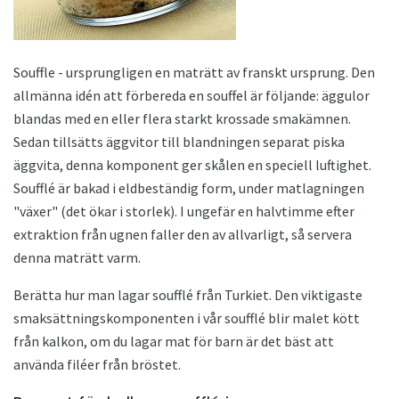
Souffle - ursprungligen en maträtt av franskt ursprung. Den
allmänna idén att förbereda en souffel är följande: äggulor
blandas med en eller flera starkt krossade smakämnen.
Sedan tillsätts äggvitor till blandningen separat piska
äggvita, denna komponent ger skålen en speciell luftighet.
Soufflé är bakad i eldbeständig form, under matlagningen
"växer" (det ökar i storlek). I ungefär en halvtimme efter
extraktion från ugnen faller den av allvarligt, så servera
denna maträtt varm.
Berätta hur man lagar soufflé från Turkiet. Den viktigaste
smaksättningskomponenten i vår soufflé blir malet kött
från kalkon, om du lagar mat för barn är det bäst att
använda filéer från bröstet.