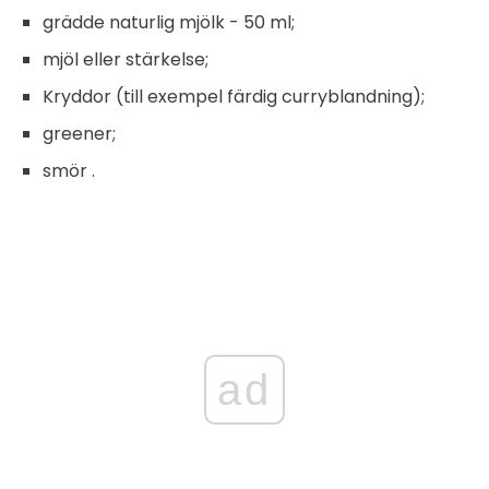
grädde naturlig mjölk - 50 ml;
mjöl eller stärkelse;
Kryddor (till exempel färdig curryblandning);
greener;
smör .
ad