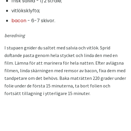
frisk salvia - 1/2 stråle;
vitlöksklyfta;
bacon
- 6-7 skivor.
beredning
I stupaen gnider du saltet med salvia och vitlök. Sprid
doftande pasta genom hela stycket och linda den med en
film. Lämna för att marinera för hela natten. Efter avlägsna
filmen, linda skärningen med remsor av bacon, fixa dem med
tandpetare om det behövs. Baka maträtten 220 grader under
folie under de första 15 minuterna, ta bort folien och
fortsätt tillagning i ytterligare 15 minuter.