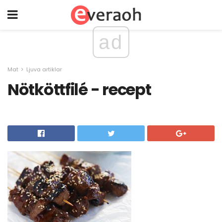
ad
Mat
Ljuva artiklar
Nötköttfilé - recept