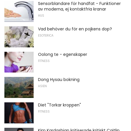
Sensorblandare för handfat - Funktioner
av moderna, ej kontaktfria kranar
HUS
Vad behöver du för en pojkens dop?
ESOTERICA
Oolong te - egenskaper
FITNESS
Dong Hysau bokning
ASIEN
Diet "Torkar kroppen"
FITNESS
Kim Kardashian kritiserade kritiskt Caitlin