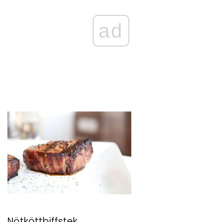
ad
Nötköttbiffstek