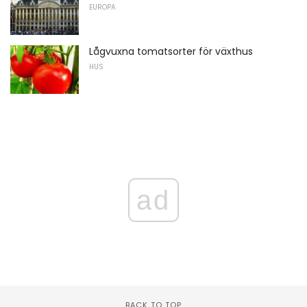
EUROPA
Lågvuxna tomatsorter för växthus
HUS
ad
BACK TO TOP