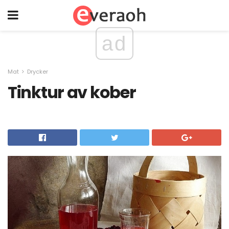
ad
Mat
Drycker
Tinktur av kober