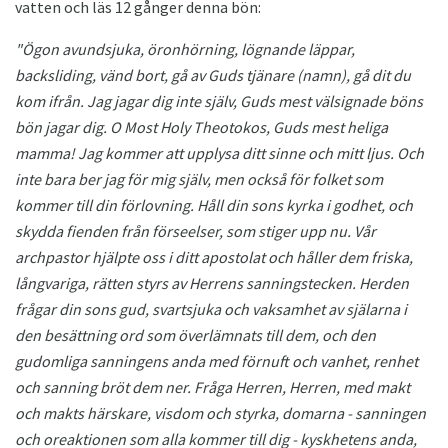
vatten och läs 12 gånger denna bön:
"Ögon avundsjuka, öronhörning, lögnande läppar,
backsliding, vänd bort, gå av Guds tjänare (namn), gå dit du
kom ifrån.
Jag jagar dig inte själv, Guds mest välsignade böns
bön jagar dig.
O Most Holy Theotokos, Guds mest heliga
mamma!
Jag kommer att upplysa ditt sinne och mitt ljus.
Och
inte bara ber jag för mig själv, men också för folket som
kommer till din förlovning.
Håll din sons kyrka i godhet, och
skydda fienden från förseelser, som stiger upp nu.
Vår
archpastor hjälpte oss i ditt apostolat och håller dem friska,
långvariga, rätten styrs av Herrens sanningstecken.
Herden
frågar din sons gud, svartsjuka och vaksamhet av själarna i
den besättning ord som överlämnats till dem, och den
gudomliga sanningens anda med förnuft och vanhet, renhet
och sanning bröt dem ner.
Fråga Herren, Herren, med makt
och makts härskare, visdom och styrka, domarna - sanningen
och oreaktionen som alla kommer till dig - kyskhetens anda,