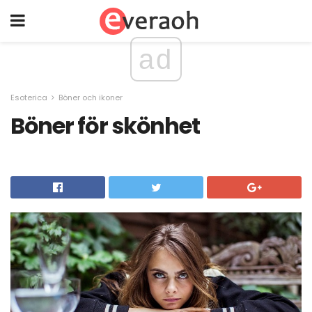
ad
Esoterica
Böner och ikoner
Böner för skönhet