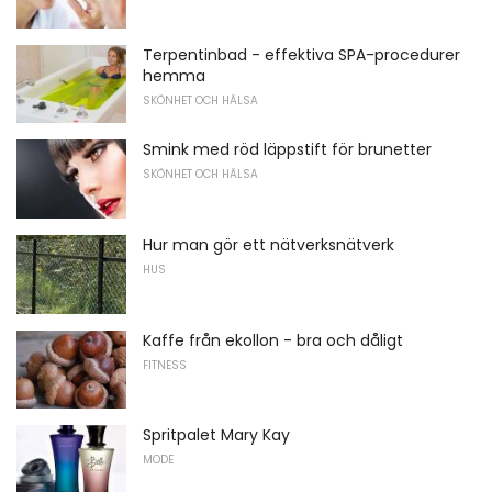
Terpentinbad - effektiva SPA-procedurer
hemma
SKÖNHET OCH HÄLSA
Smink med röd läppstift för brunetter
SKÖNHET OCH HÄLSA
Hur man gör ett nätverksnätverk
HUS
Kaffe från ekollon - bra och dåligt
FITNESS
Spritpalet Mary Kay
MODE