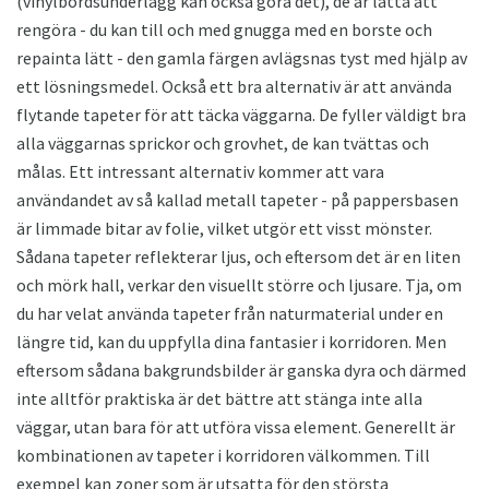
(vinylbordsunderlägg kan också göra det), de är lätta att
rengöra - du kan till och med gnugga med en borste och
repainta lätt - den gamla färgen avlägsnas tyst med hjälp av
ett lösningsmedel. Också ett bra alternativ är att använda
flytande tapeter för att täcka väggarna. De fyller väldigt bra
alla väggarnas sprickor och grovhet, de kan tvättas och
målas. Ett intressant alternativ kommer att vara
användandet av så kallad metall tapeter - på pappersbasen
är limmade bitar av folie, vilket utgör ett visst mönster.
Sådana tapeter reflekterar ljus, och eftersom det är en liten
och mörk hall, verkar den visuellt större och ljusare. Tja, om
du har velat använda tapeter från naturmaterial under en
längre tid, kan du uppfylla dina fantasier i korridoren. Men
eftersom sådana bakgrundsbilder är ganska dyra och därmed
inte alltför praktiska är det bättre att stänga inte alla
väggar, utan bara för att utföra vissa element. Generellt är
kombinationen av tapeter i korridoren välkommen. Till
exempel kan zoner som är utsatta för den största