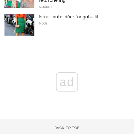
retuschering
STJÄRNA
Intressanta idéer för gatustil
MODE
ad
BACK TO TOP