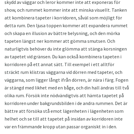
skydd av väggar och leror kommer inte att exponeras för
show, och rummet kommer inte att minska visuellt. Tanken
att kombinera tapeter i korridoren, såväl som möjligt för
detta rum. Den ljusa toppen kommer att expandera rummet
och skapa en illusion av bättre belysning, och den mörka
tapeten längst ner kommer att gömma smutsen. Och
naturligtvis behöver du inte glömma att stänga korsningen
av tapetet vid gränsen. Du kan också kombinera tapeten i
korridoren på ett annat sätt. Till exempel i ett alltför
sträckt rum klistras väggarna vid dörren med tapeter, och
väggarna, som ligger långt ifrån dörren, är nära i färg. Fogen
är stängd med likhet med en båge, och din hall ändras till två
olika rum. Försök inte nödvändigtvis att hämta tapetet på
korridoren under bakgrundsbilden i de andra rummen. Det är
bättre att försöka stå emot lägenheten i lägenheten som
helhet och se till att tapetet på insidan av korridoren inte
var en främmande kropp utan passar organiskt in i den.