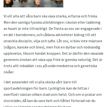
Vi vill alla att våra barn ska växa starka, erfarna och friska.
Men den vanliga fysiska utbildningen i skolan eller laddning
av huset är inte tillräckligt. De flesta av oss var engagerade i
en del i barndomen, och sådana aktiviteter bidrog till att
utveckla disciplin, vilja och syfte. Låt oss, vi blev inte mästare
(någon, kanske och blev), men fick en dyrbar och nödvändig
upplevelse, liksom härdat kroppen. Det är därför den växande
generens önskan att växa upp frisk är ganska naturlig. Det är
trots allt inbäddat i oss på undermedvetna och genetiska
nivåer.
I det avseendet vill vi alla skicka vårt barn till
sportavdelningen för barn. Lyckligtvis kan de hittas i
överflöd i nästan vilken stad som helst. Och om vi pratar om
storstäder, då kan du vara helt och hållet förlorad när du
väljer en lämplig sportavdelning för barn.