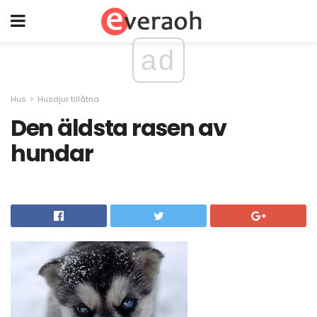
ad
Hus
Husdjur tillåtna
Den äldsta rasen av
hundar