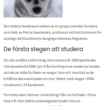
Den äldsta hundrasen söktes av en grupp svenska forskare
som leds av Petra Savolainen, professor vid Institutionen för
zoologi vid Stockholms kungliga tekniska högskola.
De första stegen att studera
För att erhålla tillförlitlig information år 2004 jämfördes
mitokondriella DNA (arv från honlinjen) av moderna hundar
och deras vilda förfäder av vargar. Som ett resultat av de
erhållna data avslöjades en stor likhet med vargar i DNA-
strukturen i 14 hundraser.
Forntida raser lämnar i utveckling från sin förfader i flera
tusen år. Den äldsta arkeologiska fynden hos en