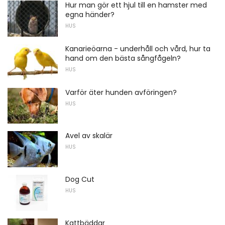
Hur man gör ett hjul till en hamster med
egna händer?
HUS
Kanarieöarna - underhåll och vård, hur ta
hand om den bästa sångfågeln?
HUS
Varför äter hunden avföringen?
HUS
Avel av skalär
HUS
Dog Cut
HUS
Kattbäddar