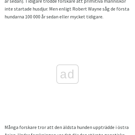
år sedan). Tidigare trodde forskare att primitiva människor
inte startade husdjur. Men enligt Robert Wayne såg de första
hundarna 100 000 år sedan eller mycket tidigare.
ad
Många forskare tror att den äldsta hunden uppträdde i östra
Asien. Under forskningen var det där den största genetiska