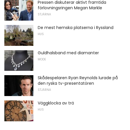
Pressen diskuterar aktivt framtida
förlovningsringen Megan Markle
STJÄRNA
De mest hemska platserna i Ryssland
HUS
Guldhalsband med diamanter
MODE
Skådespelaren Ryan Reynolds lurade på
den ryska tv-presentatören
STJÄRNA
Väggklocka av trä
HUS