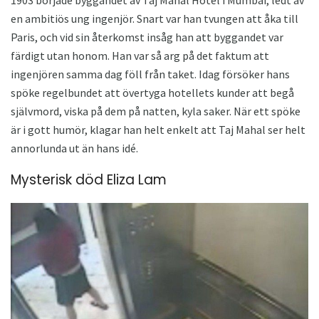
1903 började byggandet av Taj Mahal Hotel i Mumbai, ledt av
en ambitiös ung ingenjör. Snart var han tvungen att åka till
Paris, och vid sin återkomst insåg han att byggandet var
färdigt utan honom. Han var så arg på det faktum att
ingenjören samma dag föll från taket. Idag försöker hans
spöke regelbundet att övertyga hotellets kunder att begå
självmord, viska på dem på natten, kyla saker. När ett spöke
är i gott humör, klagar han helt enkelt att Taj Mahal ser helt
annorlunda ut än hans idé.
Mysterisk död Eliza Lam