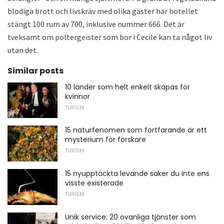
blodiga brott och livskräv med olika gäster har hotellet
stängt 100 rum av 700, inklusive nummer 666. Det är
tveksamt om poltergeister som bor i Cecile kan ta något liv
utan det.
Similar posts
10 länder som helt enkelt skapas för
kvinnor
TURISM
15 naturfenomen som fortfarande är ett
mysterium för forskare
TURISM
15 nyupptäckta levande saker du inte ens
visste existerade
TURISM
Unik service: 20 ovanliga tjänster som