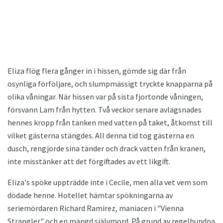
Eliza flög flera gånger in i hissen, gömde sig där från
osynliga förföljare, och slumpmässigt tryckte knapparna på
olika våningar. När hissen var på sista fjortonde våningen,
försvann Lam från hytten. Två veckor senare avlägsnades
hennes kropp från tanken med vatten på taket, åtkomst till
vilket gästerna stängdes. All denna tid tog gästerna en
dusch, rengjorde sina tänder och drack vatten från kranen,
inte misstänker att det förgiftades av ett likgift.
Eliza's spöke uppträdde inte i Cecile, men alla vet vem som
dödade henne. Hotellet hämtar spökningarna av
seriemördaren Richard Ramirez, maniacen i "Vienna
Strangler" och en mängd självmord. På grund av regelbundna