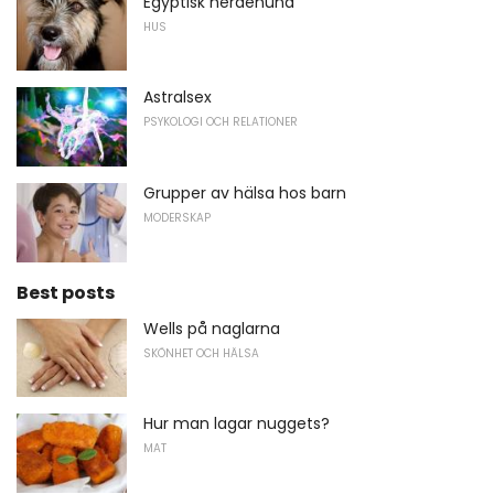
Egyptisk herdehund
HUS
Astralsex
PSYKOLOGI OCH RELATIONER
Grupper av hälsa hos barn
MODERSKAP
Best posts
Wells på naglarna
SKÖNHET OCH HÄLSA
Hur man lagar nuggets?
MAT