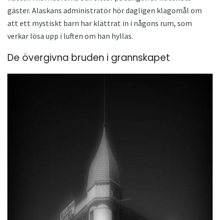
gäster. Alaskans administratör hör dagligen klagomål om
att ett mystiskt barn har klättrat in i någons rum, som
verkar lösa upp i luften om han hyllas.
De övergivna bruden i grannskapet