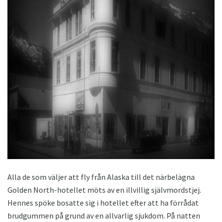
ad
Alla de som väljer att fly från Alaska till det närbelägna
Golden North-hotellet möts av en illvillig självmordstjej.
Hennes spöke bosatte sig i hotellet efter att ha förrådat
brudgummen på grund av en allvarlig sjukdom. På natten