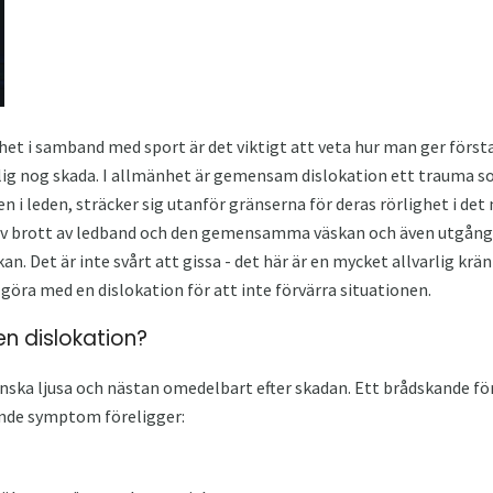
het i samband med sport är det viktigt att veta hur man ger första 
rlig nog skada. I allmänhet är gemensam dislokation ett trauma s
n i leden, sträcker sig utanför gränserna för deras rörlighet i det 
t av brott av ledband och den gemensamma väskan och även utgång
Det är inte svårt att gissa - det här är en mycket allvarlig kränk
göra med en dislokation för att inte förvärra situationen.
en dislokation?
nska ljusa och nästan omedelbart efter skadan. Ett brådskande fö
ande symptom föreligger: