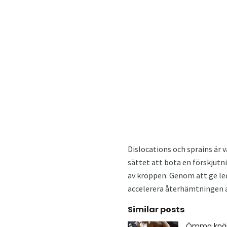
Dislocations och sprains är v
sättet att bota en förskjutn
av kroppen. Genom att ge led
accelerera återhämtningen av
Similar posts
Ömma knän