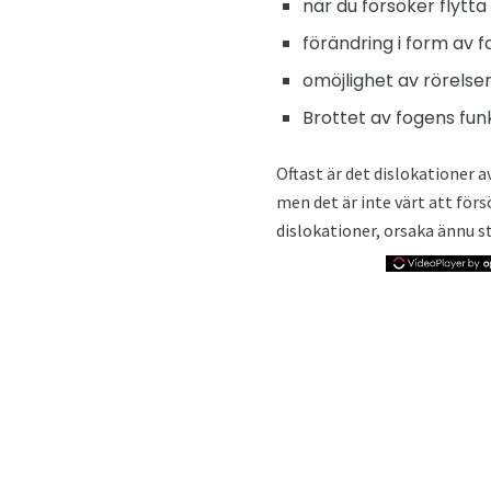
när du försöker flytt
förändring i form av f
omöjlighet av rörelser
Brottet av fogens fu
Oftast är det dislokationer 
men det är inte värt att förs
dislokationer, orsaka ännu s