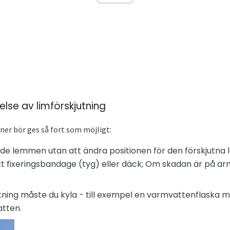
else av limförskjutning
oner bör ges så fort som möjligt:
ade lemmen utan att ändra positionen för den förskjutna 
tt fixeringsbandage (tyg) eller däck; Om skadan är på 
jutning måste du kyla - till exempel en varmvattenflaska m
atten.