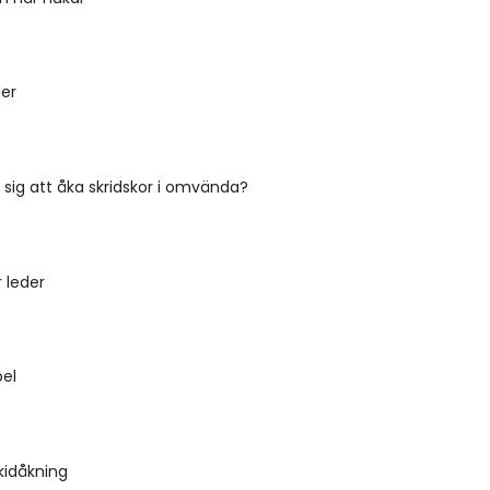
er
 sig att åka skridskor i omvända?
r leder
pel
skidåkning