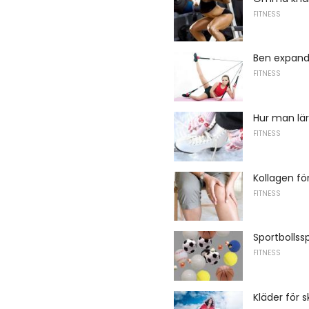
FITNESS
Ben expand
FITNESS
Hur man lär
FITNESS
Kollagen fö
FITNESS
Sportbollss
FITNESS
Kläder för 