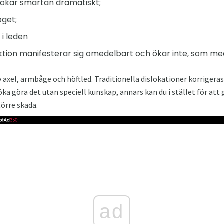
a ökar smärtan dramatiskt;
oget;
 i leden
nktion manifesterar sig omedelbart och ökar inte, som m
av axel, armbåge och höftled. Traditionella dislokationer korrige
öka göra det utan speciell kunskap, annars kan du i stället för att g
törre skada.
ad