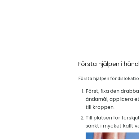
Första hjälpen i händ
Första hjälpen för dislokati
Först, fixa den drabb
ändamål, applicera e
till kroppen.
Till platsen för försk
sänkt i mycket kallt v