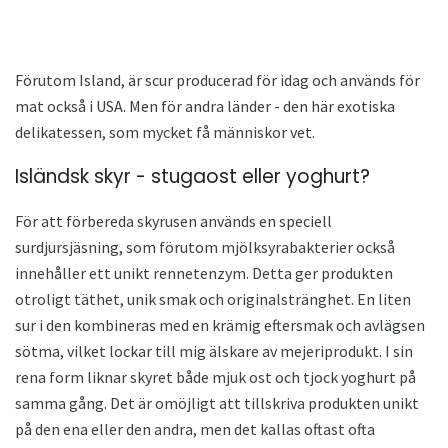
Förutom Island, är scur producerad för idag och används för
mat också i USA. Men för andra länder - den här exotiska
delikatessen, som mycket få människor vet.
Isländsk skyr - stugaost eller yoghurt?
För att förbereda skyrusen används en speciell
surdjursjäsning, som förutom mjölksyrabakterier också
innehåller ett unikt rennetenzym. Detta ger produkten
otroligt täthet, unik smak och originalstränghet. En liten
sur i den kombineras med en krämig eftersmak och avlägsen
sötma, vilket lockar till mig älskare av mejeriprodukt. I sin
rena form liknar skyret både mjuk ost och tjock yoghurt på
samma gång. Det är omöjligt att tillskriva produkten unikt
på den ena eller den andra, men det kallas oftast ofta