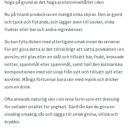
höga på grund av det höga proteininnehållet i den.
Nu på Island producerar en mängd olika skyras. Den är gjord
och tjock och flytande, och lägger även till socker, olika
frukter eller bär och andra ingredienser.
Du kan fylla disken med ytterligare smak innan du serverar.
För att göra detta är det tillräckligt att sätta produkten i en
porslin, ett glas eller en skål och tillsätt bär, frukt, krossade
nötter, spannmål eller spannmål, samt häll den kulinariska
kompositionen med söt sirap från sylt och tillsätt sylt eller
konfekt. Många förtunnar bara skir med mjölk och dricker
som en drink.
Ofta används naturlig skir i sin rena form som ett dressing
för sallader istället för yoghurt. Därifrån kan du göra en
smaklig smaklig sås och lägga till smak gröna, vitlök och
kryddor.