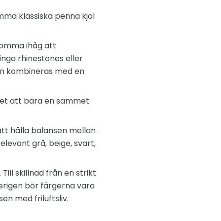
samma klassiska penna kjol
komma ihåg att
inga rhinestones eller
 kan kombineras med en
låtet att bära en sammet
tt hålla balansen mellan
elevant grå, beige, svart,
ll skillnad från en strikt
erigen bör färgerna vara
en med friluftsliv.