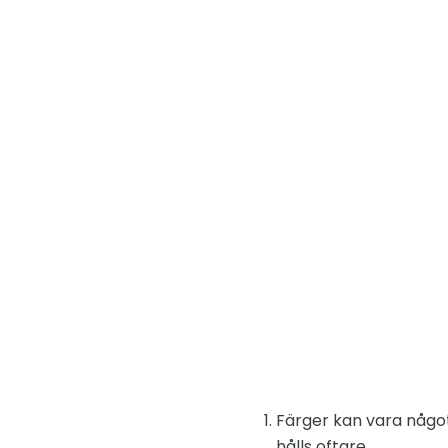
Färger kan vara något
hålls oftare.