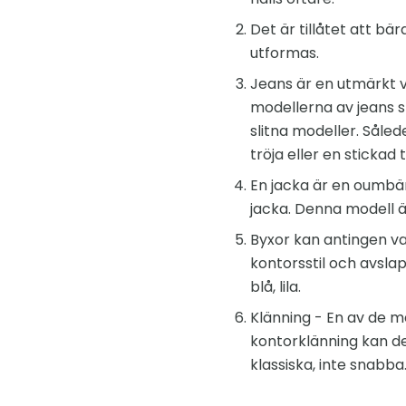
Det är tillåtet att bä
utformas.
Jeans är en utmärkt v
modellerna av jeans sk
slitna modeller. Såle
tröja eller en stickad 
En jacka är en oumbärl
jacka. Denna modell ä
Byxor kan antingen va
kontorsstil och avslap
blå, lila.
Klänning - En av de me
kontorklänning kan d
klassiska, inte snabba