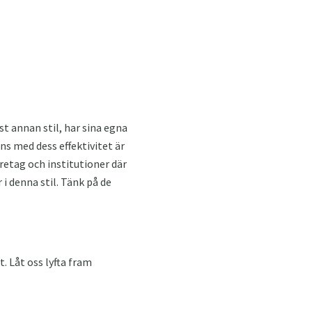
st annan stil, har sina egna
s med dess effektivitet är
öretag och institutioner där
 i denna stil. Tänk på de
. Låt oss lyfta fram