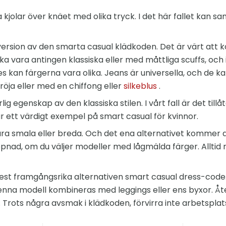
ra kjolar över knäet med olika tryck. I det här fallet kan 
ersion av den smarta casual klädkoden. Det är värt att 
a vara antingen klassiska eller med måttliga scuffs, och 
des kan färgerna vara olika. Jeans är universella, och de
tröja eller med en chiffong eller
silkeblus
.
ig egenskap av den klassiska stilen. I vårt fall är det til
r ett värdigt exempel på smart casual för kvinnor.
ra smala eller breda. Och det ena alternativet kommer a
pnad, om du väljer modeller med lågmälda färger. Alltid r
st framgångsrika alternativen smart casual dress-code. Ti
enna modell kombineras med leggings eller ens byxor. Åt
. Trots några avsmak i klädkoden, förvirra inte arbetsplats