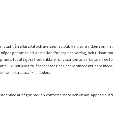
ndlad från affärsstil och avslappnad stil. Han, som vilken som hel
et något genomsnittligt mellan företag och vardag, och tillsamman
pfanns för att göra livet enklare för vissa kontorsarbetare. I de f
rat till kundtjänst tillåter chefer sina underordnade att bära kläder
den smarta casual klädkoden.
 avslappnad är något mellan kontorsarbete och en avslappnad outfit