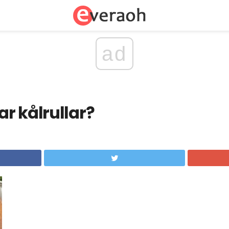
ad
r kålrullar?