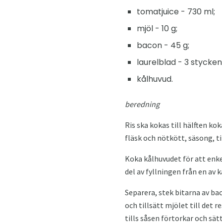
tomatjuice - 730 ml;
mjöl - 10 g;
bacon - 45 g;
laurelblad - 3 stycken
kålhuvud.
beredning
Ris ska kokas till hälften ko
fläsk och nötkött, säsong, ti
Koka kålhuvudet för att enkel
del av fyllningen från en av
Separera, stek bitarna av ba
och tillsätt mjölet till det 
tills såsen förtorkar och sät