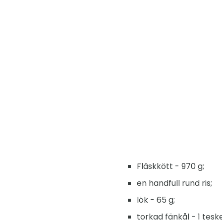
Fläskkött - 970 g;
en handfull rund ris;
lök - 65 g;
torkad fänkål - 1 tesk