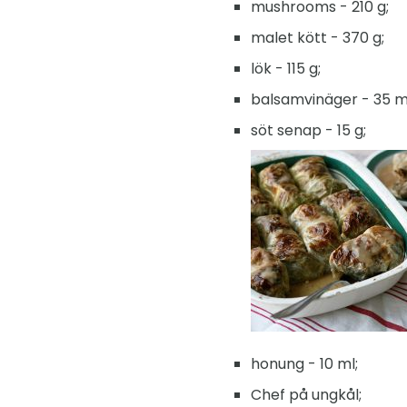
mushrooms - 210 g;
malet kött - 370 g;
lök - 115 g;
balsamvinäger - 35 m
söt senap - 15 g;
honung - 10 ml;
Chef på ungkål;