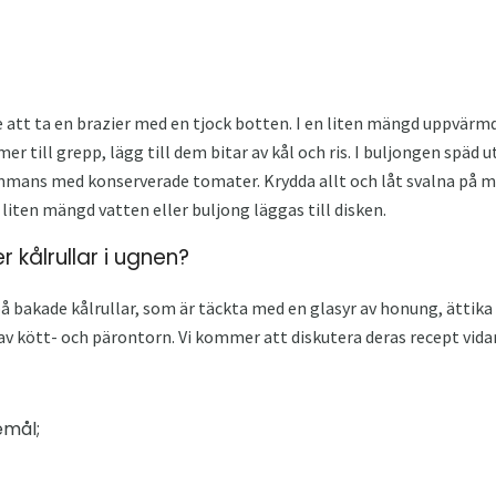
 att ta en brazier med en tjock botten. I en liten mängd uppvärm
r till grepp, lägg till dem bitar av kål och ris. I buljongen späd
ammans med konserverade tomater. Krydda allt och låt svalna på 
liten mängd vatten eller buljong läggas till disken.
r kålrullar i ugnen?
 på bakade kålrullar, som är täckta med en glasyr av honung, ättik
v kött- och pärontorn. Vi kommer att diskutera deras recept vida
emål;