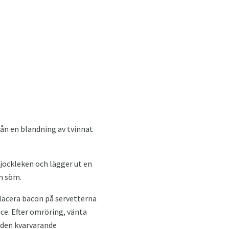
från en blandning av tvinnat
tjockleken och lägger ut en
en söm.
Placera bacon på servetterna
ice. Efter omröring, vänta
i den kvarvarande