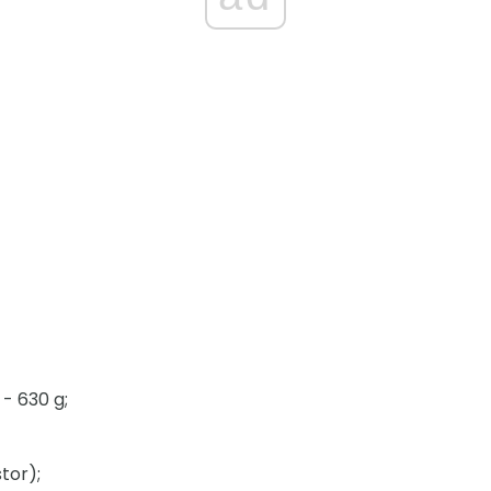
- 630 g;
tor);