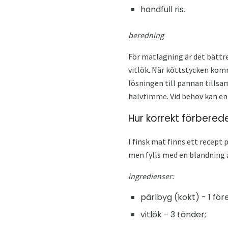
handfull ris.
beredning
För matlagning är det bättre
vitlök. När köttstycken komme
lösningen till pannan tills
halvtimme. Vid behov kan en 
Hur korrekt förberede
I finsk mat finns ett recept
men fylls med en blandning a
ingredienser:
pärlbyg (kokt) - 1 för
vitlök - 3 tänder;