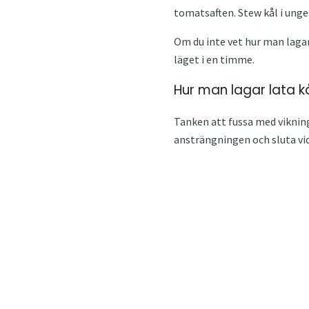
tomatsaften. Stew kål i unge
Om du inte vet hur man lagar
läget i en timme.
Hur man lagar lata k
Tanken att fussa med vikninge
ansträngningen och sluta vid 