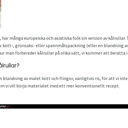
har många europeiska och asiatiska folk sin version av kålrullar. 
 kött-, grönsaks- eller spannmålspackning (eller en blandning av
ur man förbereder kålrullar på olika sätt, vi kommer att berätta i
lrullar?
en blandning av malet kött och flingor, vanligtvis ris, för att vi in
om vi vill börja materialet med ett mer konventionellt recept.