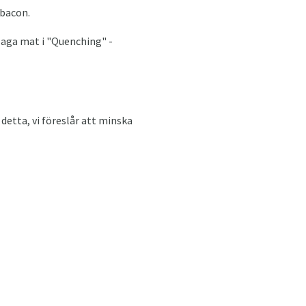
 bacon.
 laga mat i "Quenching" -
 detta, vi föreslår att minska