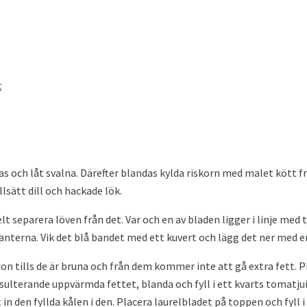
;
kas och låt svalna. Därefter blandas kylda riskorn med malet kött 
llsätt dill och hackade lök.
t separera löven från det. Var och en av bladen ligger i linje med 
 kanterna. Vik det blå bandet med ett kuvert och lägg det ner med 
con tills de är bruna och från dem kommer inte att gå extra fett. 
resulterande uppvärmda fettet, blanda och fyll i ett kvarts tomatju
t in den fyllda kålen i den. Placera laurelbladet på toppen och fyll 