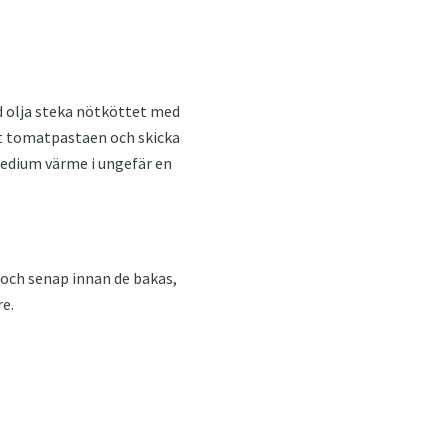
d olja steka nötköttet med
 ut tomatpastaen och skicka
medium värme i ungefär en
a och senap innan de bakas,
re.