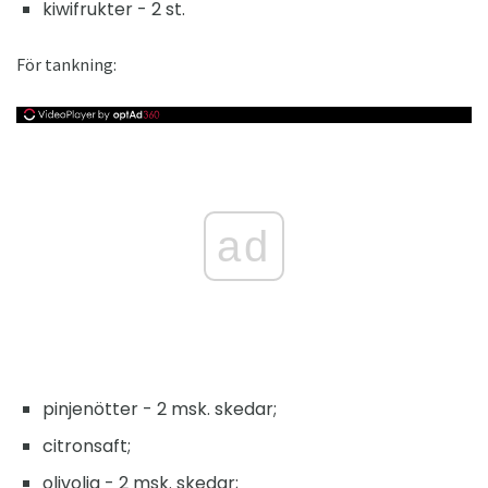
kiwifrukter - 2 st.
För tankning:
ad
pinjenötter - 2 msk. skedar;
citronsaft;
olivolja - 2 msk. skedar;