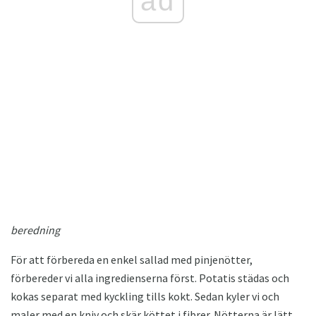
ad
beredning
För att förbereda en enkel sallad med pinjenötter,
förbereder vi alla ingredienserna först. Potatis städas och
kokas separat med kyckling tills kokt. Sedan kyler vi och
maler med en kniv och skär köttet i fibrer. Nötterna är lätt