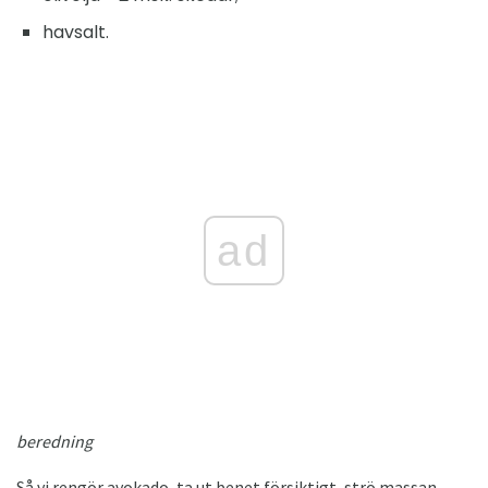
havsalt.
ad
beredning
Så vi rengör avokado, ta ut benet försiktigt, strö massan