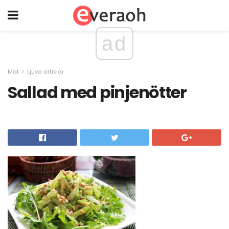
ad
Mat
Ljuva artiklar
Sallad med pinjenötter