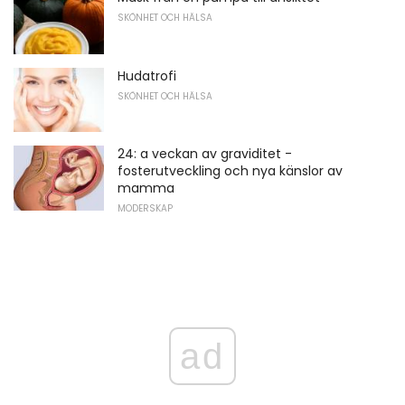
SKÖNHET OCH HÄLSA
Hudatrofi
SKÖNHET OCH HÄLSA
24: a veckan av graviditet -
fosterutveckling och nya känslor av
mamma
MODERSKAP
ad