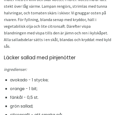
stekt över låg värme. Lampan rengörs, strimlas med tunna
halvringar, och tomaten skärs i skivor. Vi gnuggar osten på
rivaren. För fyllning, blanda senap med kryddor, häll i
vegetabilisk olja och lite citronsaft. Därefter vispa
blandningen med vispa tills den är jämn och ren i kylskåpet.
Alla salladsdelar sätts i en skål, blandas och kryddat med kyld
sås.
Läcker sallad med pinjenötter
ingredienser:
avokado - 1 stycke;
orange - 1 bit;
fänkål - 0,5 st.
grön sallad;
citronsaft - att smaka på;