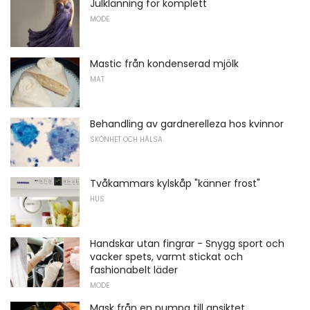
Julklänning för komplett
MODE
Mastic från kondenserad mjölk
MAT
Behandling av gardnerelleza hos kvinnor
SKÖNHET OCH HÄLSA
Tvåkammars kylskåp "känner frost"
HUS
Handskar utan fingrar - Snygg sport och
vacker spets, varmt stickat och
fashionabelt läder
MODE
Mask från en pumpa till ansiktet