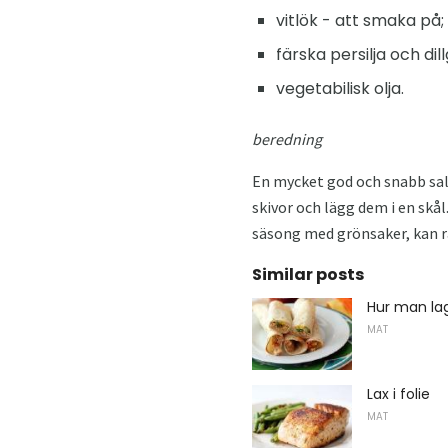
vitlök - att smaka på;
färska persilja och di
vegetabilisk olja.
beredning
En mycket god och snabb sall
skivor och lägg dem i en skål
säsong med grönsaker, kan ra
Similar posts
Hur man lag
MAT
Lax i folie
MAT