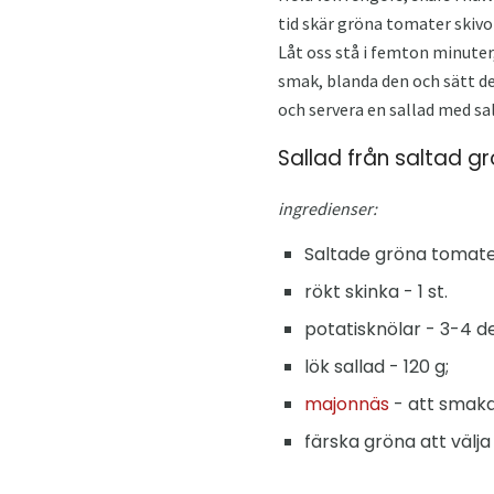
tid skär gröna tomater skivor
Låt oss stå i femton minuter,
smak, blanda den och sätt den
och servera en sallad med s
Sallad från saltad g
ingredienser:
Saltade gröna tomater
rökt skinka - 1 st.
potatisknölar - 3-4 de
lök sallad - 120 g;
majonnäs
- att smaka
färska gröna att välja