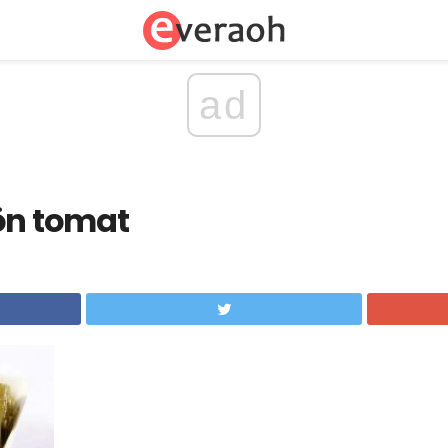
ad
ön tomat