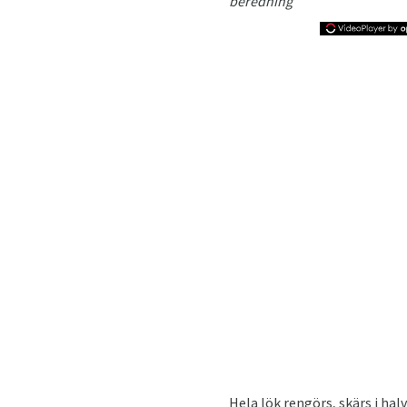
beredning
Hela lök rengörs, skärs i hal