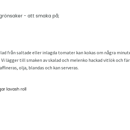
llgrönsaker - att smaka på;
ad från saltade eller inlagda tomater kan kokas om några minuter
. Vi lägger till smaken av skalad och melenko hackad vitlök och färsk
ffineras, olja, blandas och kan serveras.
ar lavash roll