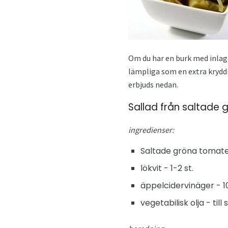
Om du har en burk med inlag
lämpliga som en extra kryddi
erbjuds nedan.
Sallad från saltade
ingredienser:
Saltade gröna tomater
lökvit - 1-2 st.
äppelcidervinäger - 1
vegetabilisk olja - till