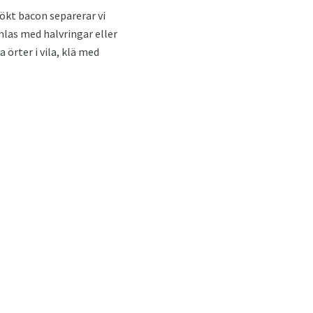
rökt bacon separerar vi
mlas med halvringar eller
 örter i vila, klä med