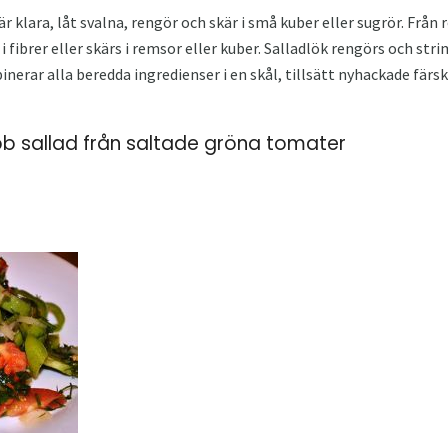
är klara, låt svalna, rengör och skär i små kuber eller sugrör. Från 
fibrer eller skärs i remsor eller kuber. Salladlök rengörs och stri
nerar alla beredda ingredienser i en skål, tillsätt nyhackade färska
b sallad från saltade gröna tomater