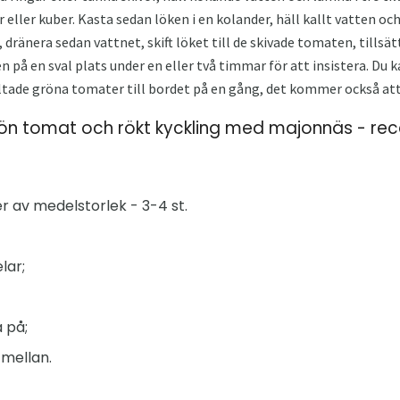
 eller kuber. Kasta sedan löken i en kolander, häll kallt vatten och
 dränera sedan vattnet, skift löket till de skivade tomaten, tillsätt
 på en sval plats under en eller två timmar för att insistera. Du k
altade gröna tomater till bordet på en gång, det kommer också att
rön tomat och rökt kyckling med majonnäs - re
 av medelstorlek - 3-4 st.
lar;
 på;
 mellan.