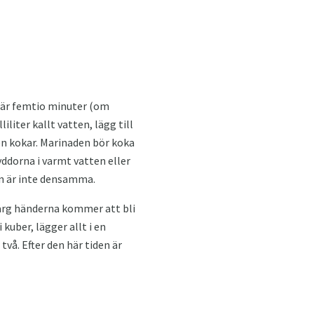
efär femtio minuter (om
liter kallt vatten, lägg till
den kokar. Marinaden bör koka
ryddorna i varmt vatten eller
en är inte densamma.
färg händerna kommer att bli
kuber, lägger allt i en
två. Efter den här tiden är