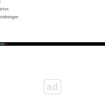
;
rtor;
tällningar;
ad