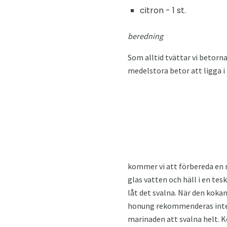
citron - 1 st.
beredning
Som alltid tvättar vi betorn
medelstora betor att ligga 
kommer vi att förbereda en 
glas vatten och häll i en te
låt det svalna. När den koka
honung rekommenderas inte st
marinaden att svalna helt. Ko