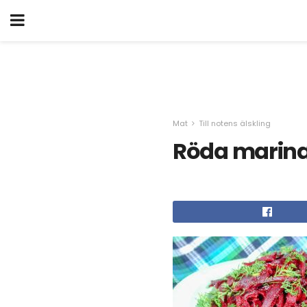
Mat
Till notens älskling
Röda marina