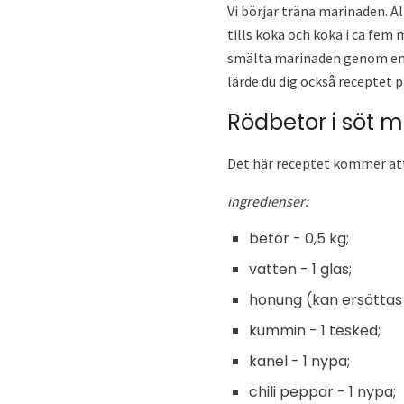
Vi börjar träna marinaden. Al
tills koka och koka i ca fem
smälta marinaden genom en ko
lärde du dig också receptet 
Rödbetor i söt 
Det här receptet kommer att 
ingredienser:
betor - 0,5 kg;
vatten - 1 glas;
honung (kan ersättas
kummin - 1 tesked;
kanel - 1 nypa;
chili peppar - 1 nypa;