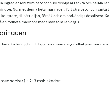
la ingredienser utom betor och solrosolja är täckta och hällda i en
 minuter. Nu, med denna heta marinaden, fyll våra betor och vänta 
lsyrare, tillsätt oljan, försök och om nödvändigt dosalisera. Kan
på en rödbeta marinade med smak som i en dagis.
marinaden
berätta för dig hur du lagar en annan slags rödbetjäna marinade.
 med socker) - 2-3 msk. skedar;