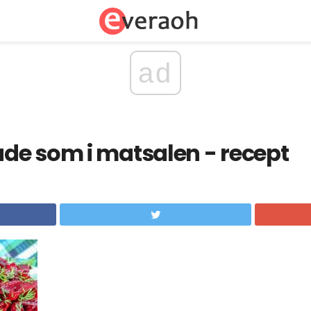
ad
de som i matsalen - recept