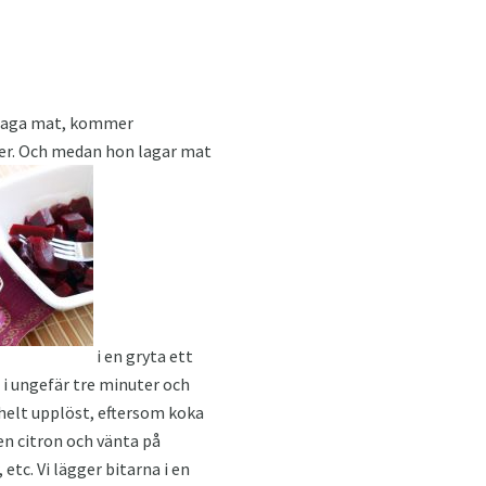
t laga mat, kommer
ter. Och medan hon lagar mat
i en gryta ett
 i ungefär tre minuter och
 helt upplöst, eftersom koka
en citron och vänta på
etc. Vi lägger bitarna i en