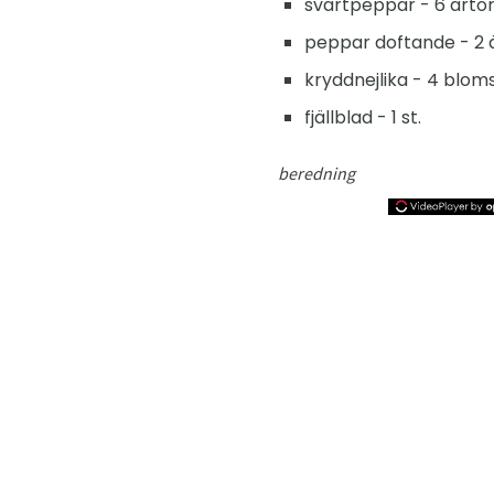
svartpeppar - 6 ärtor
peppar doftande - 2 ä
kryddnejlika - 4 bloms
fjällblad - 1 st.
beredning