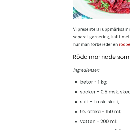
Vi presenterar uppmärksamm
separat garnering, kallt mel
hur man förbereder en
rödbe
Röda marinade som 
ingredienser:
betor - 1 kg;
socker - 0,5 msk. sked
salt - 1 msk. sked;
9% ättika - 150 ml;
vatten - 200 ml;