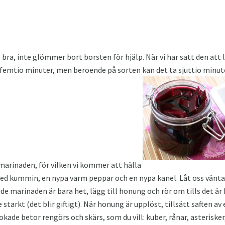
a bra, inte glömmer bort borsten för hjälp. När vi har satt den at
i femtio minuter, men beroende på sorten kan det ta sjuttio minu
marinaden, för vilken vi kommer att hälla
sked kummin, en nypa varm peppar och en nypa kanel. Låt oss vänta
nde marinaden är bara het, lägg till honung och rör om tills det är
arkt (det blir giftigt). När honung är upplöst, tillsätt saften av 
kade betor rengörs och skärs, som du vill: kuber, rånar, asterisker, 