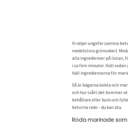
Vi väljer ungefär samma beto
medelstora grönsaker). Medan 
alla ingredienser på listan, 
i ca fem minuter. Häll sedan 
häll ingredienserna för mar
Så är bägarna kokta och mari
och hur svårt det kommer att 
behållare eller burk och fyll
betorna redo - du kan äta.
Röda marinade som i