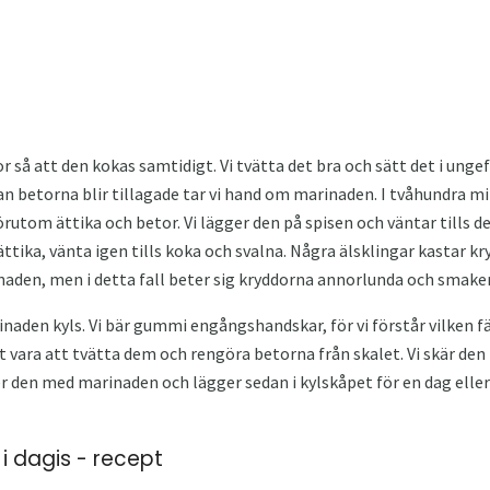
r så att den kokas samtidigt. Vi tvätta det bra och sätt det i ung
betorna blir tillagade tar vi hand om marinaden. I tvåhundra milli
förutom ättika och betor. Vi lägger den på spisen och väntar tills 
ättika, vänta igen tills koka och svalna. Några älsklingar kastar k
inaden, men i detta fall beter sig kryddorna annorlunda och smak
naden kyls. Vi bär gummi engångshandskar, för vi förstår vilken 
vara att tvätta dem och rengöra betorna från skalet. Vi skär den i 
er den med marinaden och lägger sedan i kylskåpet för en dag eller 
 dagis - recept