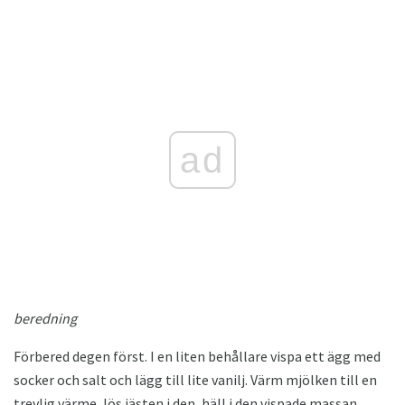
ad
beredning
Förbered degen först. I en liten behållare vispa ett ägg med
socker och salt och lägg till lite vanilj. Värm mjölken till en
trevlig värme, lös jästen i den, häll i den vispade massan,