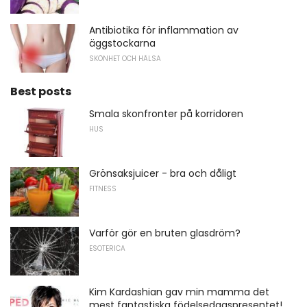
Antibiotika för inflammation av
äggstockarna
SKÖNHET OCH HÄLSA
Best posts
Smala skonfronter på korridoren
HUS
Grönsaksjuicer - bra och dåligt
FITNESS
Varför gör en bruten glasdröm?
ESOTERICA
Kim Kardashian gav min mamma det
mest fantastiska födelsedagspresentet!