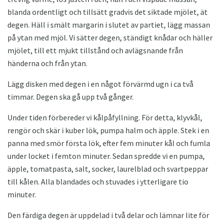
blanda ordentligt och tillsätt gradvis det siktade mjölet, ät
degen. Häll i smält margarin i slutet av partiet, lägg massan
på ytan med mjöl. Vi sätter degen, ständigt knådar och häller
mjölet, till ett mjukt tillstånd och avlägsnande från
händerna och från ytan.
Lägg disken med degen i en något förvärmd ugn i ca två
timmar. Degen ska gå upp två gånger.
Under tiden förbereder vi kålpåfyllning. För detta, klyvkål,
rengör och skär i kuber lök, pumpa halm och äpple. Stek i en
panna med smör första lök, efter fem minuter kål och fumla
under locket i femton minuter. Sedan spredde vi en pumpa,
äpple, tomatpasta, salt, socker, laurelblad och svartpeppar
till kålen. Alla blandades och stuvades i ytterligare tio
minuter.
Den färdiga degen är uppdelad i två delar och lämnar lite för