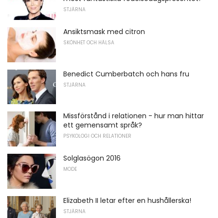
STJÄRNA
Ansiktsmask med citron
SKÖNHET OCH HÄLSA
Benedict Cumberbatch och hans fru
STJÄRNA
Missförstånd i relationen - hur man hittar
ett gemensamt språk?
PSYKOLOGI OCH RELATIONER
Solglasögon 2016
MODE
Elizabeth II letar efter en hushållerska!
STJÄRNA