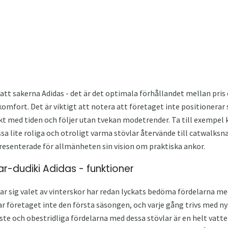
tt sakerna Adidas - det är det optimala förhållandet mellan pris oc
omfort. Det är viktigt att notera att företaget inte positionerar
kt med tiden och följer utan tvekan modetrender. Ta till exempel k
sa lite roliga och otroligt varma stövlar återvände till catwalks
resenterade för allmänheten sin vision om praktiska ankor.
lar-dudiki Adidas - funktioner
 sig valet av vinterskor har redan lyckats bedöma fördelarna med
 företaget inte den första säsongen, och varje gång trivs med ny
aste och obestridliga fördelarna med dessa stövlar är en helt vat