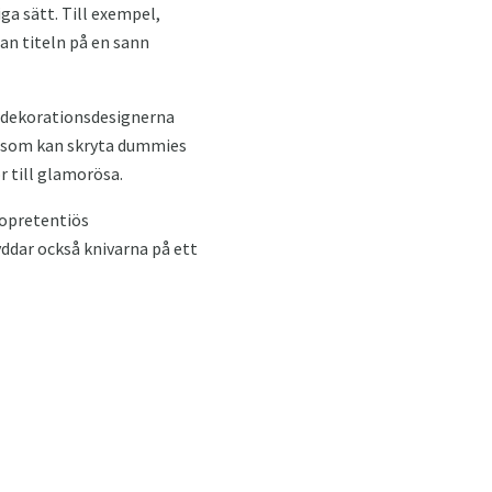
a sätt. Till exempel,
an titeln på en sann
t dekorationsdesignerna
t som kan skryta dummies
r till glamorösa.
 opretentiös
ddar också knivarna på ett