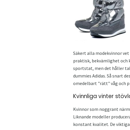
Säkert alla modekvinnor vet a
praktisk, bekvämlighet och k
sportstat, men det håller ta
dummies Adidas. Så snart des
omedelbart "rätt" våg och p
Kvinnliga vinter stöv
Kvinnor som noggrant närmar
Liknande modeller producerar
konstant kvalitet. De viktig