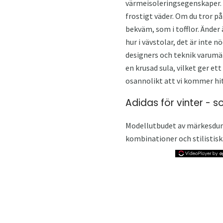
värmeisoleringsegenskaper. 
frostigt väder. Om du tror p
bekväm, som i tofflor. Änder
hur i vävstolar, det är inte 
designers och teknik varumär
en krusad sula, vilket ger ett
osannolikt att vi kommer hi
Adidas för vinter - s
Modellutbudet av märkesdummi
kombinationer och stilistisk