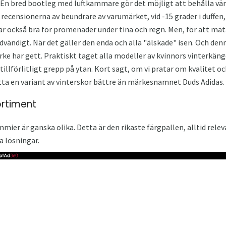
En bred bootleg med luftkammare gör det möjligt att behålla vär
å recensionerna av beundrare av varumärket, vid -15 grader i duffe
 är också bra för promenader under tina och regn. Men, för att mät
nödvändigt. När det gäller den enda och alla "älskade" isen. Och den
ke har gett. Praktiskt taget alla modeller av kvinnors vinterkäng
 tillförlitligt grepp på ytan. Kort sagt, om vi pratar om kvalitet oc
tta en variant av vinterskor bättre än märkesnamnet Duds Adidas.
ortiment
er är ganska olika. Detta är den rikaste färgpallen, alltid relev
a lösningar.