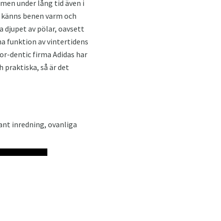
men under lång tid även i
n, känns benen varm och
a djupet av pölar, oavsett
na funktion av vintertidens
or-dentic firma Adidas har
h praktiska, så är det
ant inredning, ovanliga