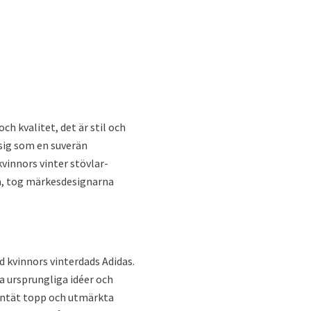
h kvalitet, det är stil och
 sig som en suverän
vinnors vinter stövlar-
na, tog märkesdesignarna
 kvinnors vinterdads Adidas.
a ursprungliga idéer och
tentät topp och utmärkta