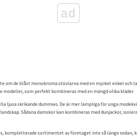
ad
te om de blåst monokroma stövlarna med en mycket enkel och lak
nde modeller, som perfekt kombineras med en mängd olika kläder.
nälla ljusa skrikande dummies. De är mer lämpliga för unga modekv
landskap. Sådana damskor kan kombineras med dunjackor, isolerade
 kompletterade sortimentet av företaget inte så länge sedan, k