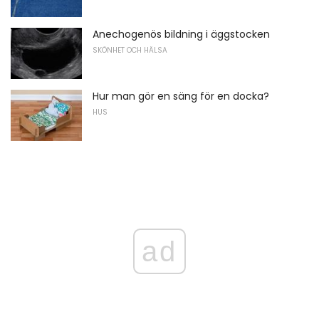
Anechogenös bildning i äggstocken
SKÖNHET OCH HÄLSA
Hur man gör en säng för en docka?
HUS
ad