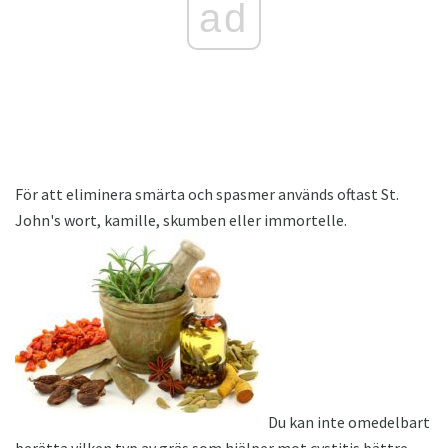
ad
För att eliminera smärta och spasmer används oftast St.
John's wort, kamille, skumben eller immortelle.
Du kan inte omedelbart
berätta vilken typ av gräs som hjälper mot cystitis bättre.