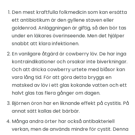
Den mest kraftfulla folkmedicin som kan ersätta
ett antibiotikum är den gyllene staven eller
goldenrod. Anläggningen är giftig, så den bör tas
under en läkares överinseende. Men det hjälper
snabbt att klara infektionen.
En vanligare åtgärd är cowberry löv. De har inga
kontraindikationer och orsakar inte biverkningar.
Och att dricka cowberry urtete med blåsor kan
vara lång tid. För att göra detta bryggs en
matsked av löv i ett glas kokande vatten och ett
halvt glas tas flera gånger om dagen.
Björnen öron har en liknande effekt på cystitis. På
annat sätt kallas det bärbär.
Många andra örter har också antibakteriell
verkan, men de används mindre för cystit. Denna