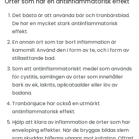
Örter som har en antiinflammatorisk effekt
Det bästa är att använda bär och tranbärsblad.
De har en mycket stark antiinflammatorisk
effekt.
En annan ört som tar bort inflammation är
kamomill. Använd den i form av te, och i form av
stillasittande bad.
Som ett antiinflammatoriskt medel som används
för cystitis, samlingen av örter som innehåller
bark av ek, lakrits, aplicataalder eller löv av
badana.
Tranbärsjuice har också en utmärkt
antiinflammatorisk effekt.
Hjälp att klara av inflammation de örter som har
enveloping effekter. När de bryggas bildas slem
som skyddar blåsans väggar mot irritation. Oftast