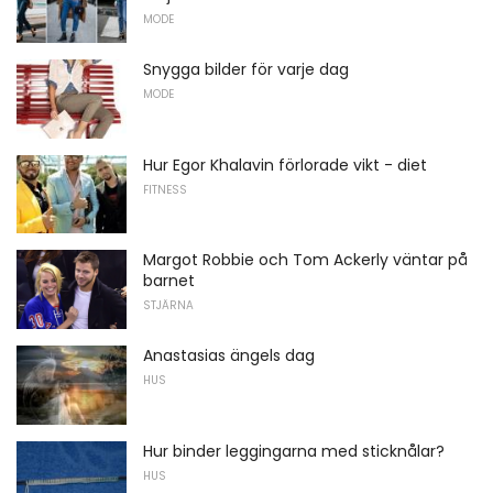
MODE
Snygga bilder för varje dag
MODE
Hur Egor Khalavin förlorade vikt - diet
FITNESS
Margot Robbie och Tom Ackerly väntar på
barnet
STJÄRNA
Anastasias ängels dag
HUS
Hur binder leggingarna med sticknålar?
HUS