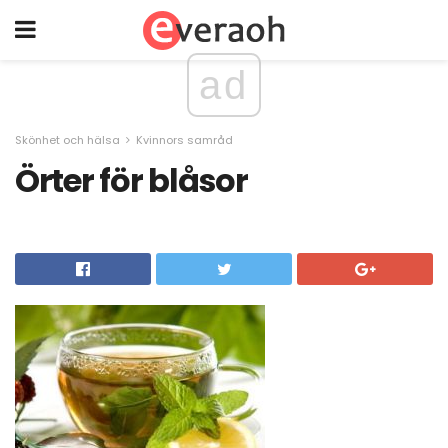
ad
Skönhet och hälsa
Kvinnors samråd
Örter för blåsor