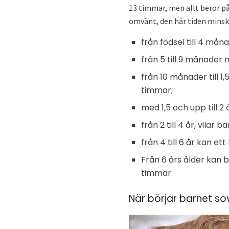
13 timmar, men allt beror på
omvänt, den här tiden minska
från födsel till 4 må
från 5 till 9 månader
från 10 månader till 1
timmar;
med 1,5 och upp till 2
från 2 till 4 år, vilar 
från 4 till 6 år kan e
Från 6 års ålder kan 
timmar.
När börjar barnet so