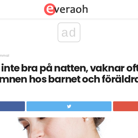
ad
ammal
 inte bra på natten, vaknar o
mnen hos barnet och föräldr