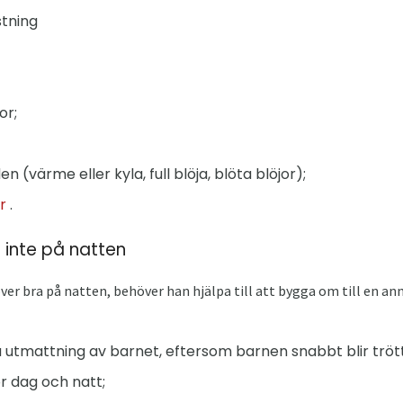
stning
or;
 (värme eller kyla, full blöja, blöta blöjor);
r
.
 inte på natten
ver bra på natten, behöver han hjälpa till att bygga om till en a
 utmattning av barnet, eftersom barnen snabbt blir tröt
för dag och natt;