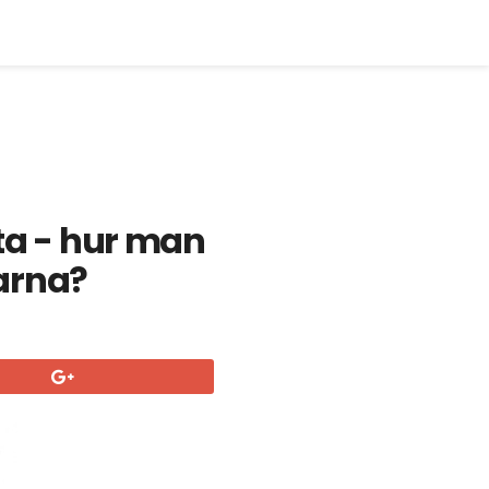
fta - hur man
arna?