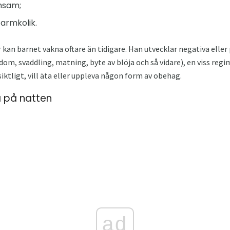
ensam;
armkolik.
der kan barnet vakna oftare än tidigare. Han utvecklar negativa elle
m, svaddling, matning, byte av blöja och så vidare), en viss regi
iktligt, vill äta eller uppleva någon form av obehag.
a på natten
ad