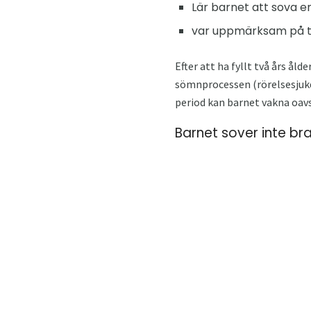
Lär barnet att sova 
var uppmärksam på t
Efter att ha fyllt två års ål
sömnprocessen (rörelsesjukdo
period kan barnet vakna oavs
Barnet sover inte br