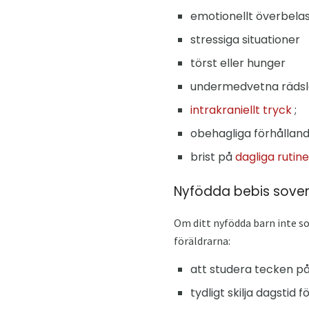
emotionellt överbela
stressiga situationer
törst eller hunger
undermedvetna rädsl
intrakraniellt tryck
;
obehagliga förhållanden
brist på
dagliga rutine
Nyfödda bebis sover
Om ditt nyfödda barn inte so
föräldrarna:
att studera tecken på
tydligt skilja dagstid 