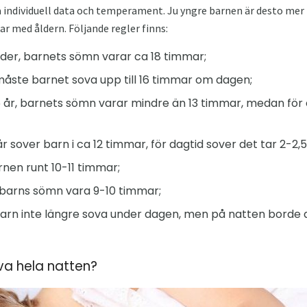
 individuell data och temperament. Ju yngre barnen är desto mer 
r med åldern. Följande regler finns:
nader, barnets sömn varar ca 18 timmar;
 måste barnet sova upp till 16 timmar om dagen;
,5 år, barnets sömn varar mindre än 13 timmar, medan för 
 år sover barn i ca 12 timmar, för dagtid sover det tar 2-2,
barnen runt 10-11 timmar;
tt barns sömn vara 9-10 timmar;
barn inte längre sova under dagen, men på natten borde de
va hela natten?