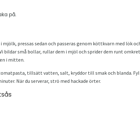
aka på.
 i mjölk, pressas sedan och passeras genom köttkvarn med lök och
Vi bildar små bollar, rullar dem i mjöl och sprider dem runt omkre
en i mitten.
omatpasta, tillsätt vatten, salt, kryddor till smak och blanda. Fy
minuter. När du serverar, strö med hackade örter.
tsås