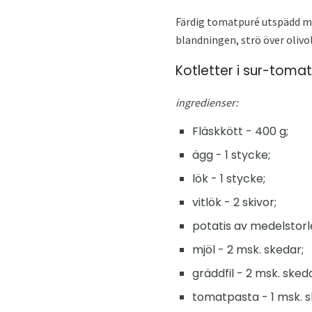
Färdig tomatpuré utspädd med
blandningen, strö över olivol
Kotletter i sur-toma
ingredienser:
Fläskkött - 400 g;
ägg - 1 stycke;
lök - 1 stycke;
vitlök - 2 skivor;
potatis av medelstorle
mjöl - 2 msk. skedar;
gräddfil - 2 msk. sked
tomatpasta - 1 msk. s