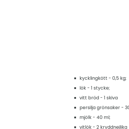
kycklingkött - 0,5 kg;
lök - 1 stycke;
vitt bröd - 1 skiva
persilja grönsaker - 30
mjölk - 40 ml;
vitlök - 2 kryddnejlika