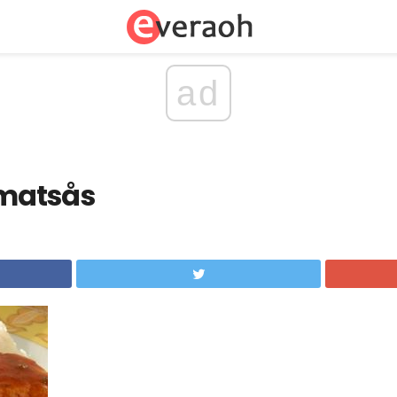
ad
tomatsås