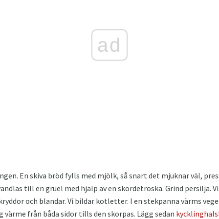
ad
lingen. En skiva bröd fylls med mjölk, så snart det mjuknar väl, pre
dlas till en gruel med hjälp av en skördetröska. Grind persilja. V
, kryddor och blandar. Vi bildar kotletter. I en stekpanna värms vege
g värme från båda sidor tills den skorpas. Lägg sedan
kycklinghal