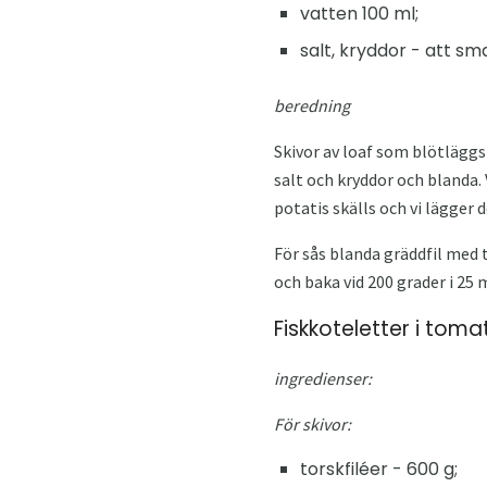
vatten 100 ml;
salt, kryddor - att sm
beredning
Skivor av loaf som blötläggs
salt och kryddor och blanda. 
potatis skälls och vi lägger d
För sås blanda gräddfil med t
och baka vid 200 grader i 25 
Fiskkoteletter i toma
ingredienser:
För skivor:
torskfiléer - 600 g;