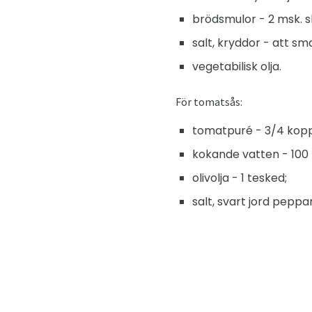
brödsmulor - 2 msk. s
salt, kryddor - att sm
vegetabilisk olja.
För tomatsås:
tomatpuré - 3/4 kopp
kokande vatten - 100 
olivolja - 1 tesked;
salt, svart jord peppa