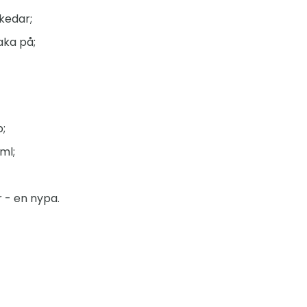
kedar;
aka på;
;
ml;
r - en nypa.