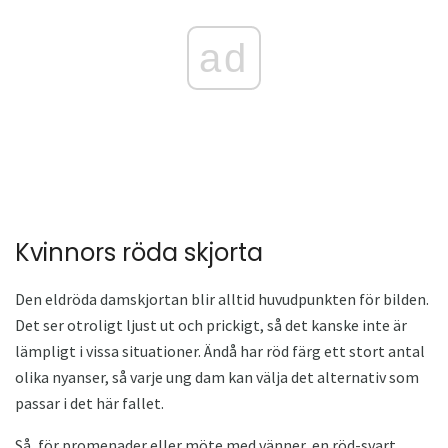
ad
Kvinnors röda skjorta
Den eldröda damskjortan blir alltid huvudpunkten för bilden.
Det ser otroligt ljust ut och prickigt, så det kanske inte är
lämpligt i vissa situationer. Ändå har röd färg ett stort antal
olika nyanser, så varje ung dam kan välja det alternativ som
passar i det här fallet.
Så, för promenader eller möte med vänner, en röd-svart