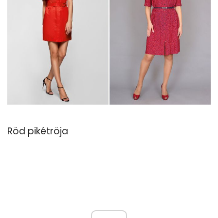
Röd pikétröja