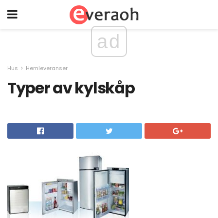
ad
Hus
Hemleveranser
Typer av kylskåp