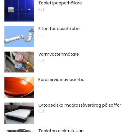
Toalettpapperhållare
HUS
Sifon för duschkabin
HUS
Varmvattenmätare
HUS
Bordservice av bambu
HUS
Ortopediska madrassöverdrag på soffor
HUS
Tabletop elektrisk ugn