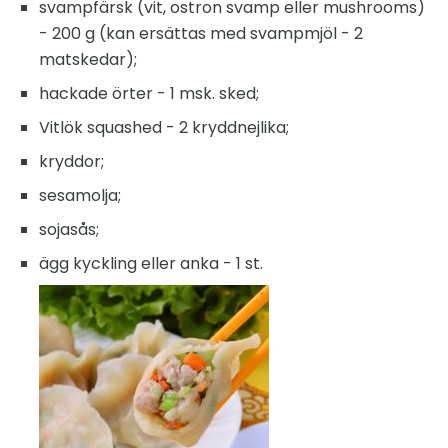
svampfärsk (vit, ostron svamp eller mushrooms)
- 200 g (kan ersättas med svampmjöl - 2
matskedar);
hackade örter - 1 msk. sked;
Vitlök squashed - 2 kryddnejlika;
kryddor;
sesamolja;
sojasås;
ägg kyckling eller anka - 1 st.