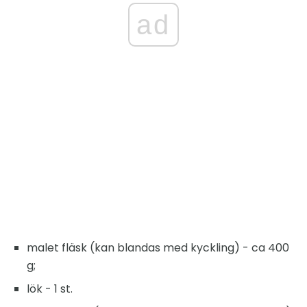
ad
malet fläsk (kan blandas med kyckling) - ca 400
g;
lök - 1 st.