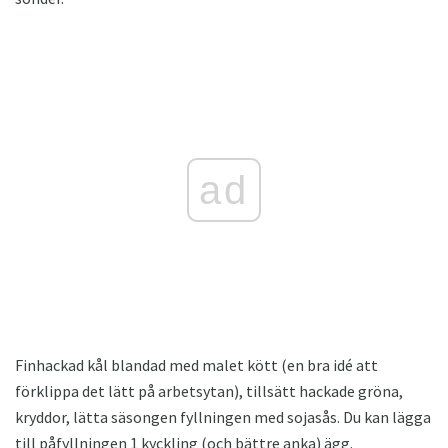
ad
Finhackad kål blandad med malet kött (en bra idé att
förklippa det lätt på arbetsytan), tillsätt hackade gröna,
kryddor, lätta säsongen fyllningen med sojasås. Du kan lägga
till påfyllningen 1 kyckling (och bättre anka) ägg.