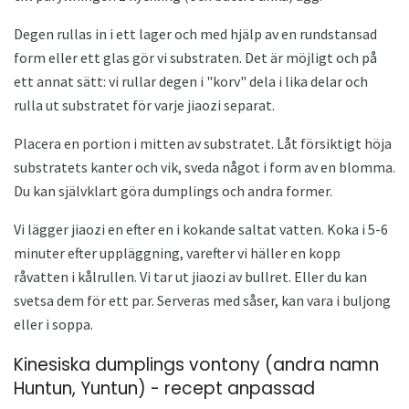
Degen rullas in i ett lager och med hjälp av en rundstansad
form eller ett glas gör vi substraten. Det är möjligt och på
ett annat sätt: vi rullar degen i "korv" dela i lika delar och
rulla ut substratet för varje jiaozi separat.
Placera en portion i mitten av substratet. Låt försiktigt höja
substratets kanter och vik, sveda något i form av en blomma.
Du kan självklart göra dumplings och andra former.
Vi lägger jiaozi en efter en i kokande saltat vatten. Koka i 5-6
minuter efter uppläggning, varefter vi häller en kopp
råvatten i kålrullen. Vi tar ut jiaozi av bullret. Eller du kan
svetsa dem för ett par. Serveras med såser, kan vara i buljong
eller i soppa.
Kinesiska dumplings vontony (andra namn
Huntun, Yuntun) - recept anpassad