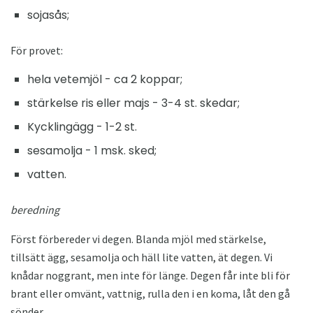
sojasås;
För provet:
hela vetemjöl - ca 2 koppar;
stärkelse ris eller majs - 3-4 st. skedar;
Kycklingägg - 1-2 st.
sesamolja - 1 msk. sked;
vatten.
beredning
Först förbereder vi degen. Blanda mjöl med stärkelse,
tillsätt ägg, sesamolja och häll lite vatten, ät degen. Vi
knådar noggrant, men inte för länge. Degen får inte bli för
brant eller omvänt, vattnig, rulla den i en koma, låt den gå
sönder.