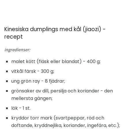
Kinesiska dumplings med kål (jiaozi) -
recept
ingredienser:
malet kött (fläsk eller blandat) - 400 g;
vitkål färsk - 300 g;
ung grön ray - 8 fjädrar;
grönsaker av dill, persilja och koriander - den
mellersta gängen;
lök - 1 st.
kryddor torr mark (svartpeppar, röd och
doftande, kryddnejlika, koriander, ingefära, etc.);