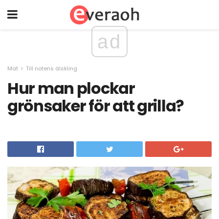
ad
Mat
Till notens älskling
Hur man plockar
grönsaker för att grilla?