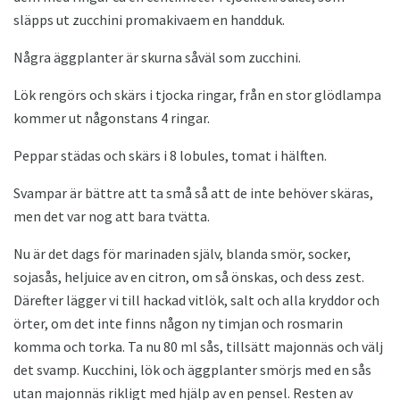
släpps ut zucchini promakivaem en handduk.
Några äggplanter är skurna såväl som zucchini.
Lök rengörs och skärs i tjocka ringar, från en stor glödlampa
kommer ut någonstans 4 ringar.
Peppar städas och skärs i 8 lobules, tomat i hälften.
Svampar är bättre att ta små så att de inte behöver skäras,
men det var nog att bara tvätta.
Nu är det dags för marinaden själv, blanda smör, socker,
sojasås, heljuice av en citron, om så önskas, och dess zest.
Därefter lägger vi till hackad vitlök, salt och alla kryddor och
örter, om det inte finns någon ny timjan och rosmarin
komma och torka. Ta nu 80 ml sås, tillsätt majonnäs och välj
det svamp. Kucchini, lök och äggplanter smörjs med en sås
utan majonnäs rikligt med hjälp av en pensel. Resten av