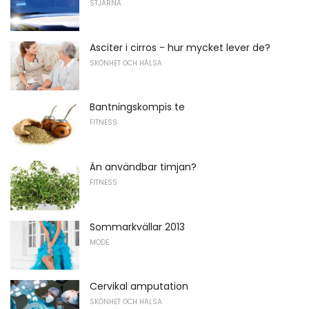
STJÄRNA
Asciter i cirros - hur mycket lever de?
SKÖNHET OCH HÄLSA
Bantningskompis te
FITNESS
Än användbar timjan?
FITNESS
Sommarkvällar 2013
MODE
Cervikal amputation
SKÖNHET OCH HÄLSA