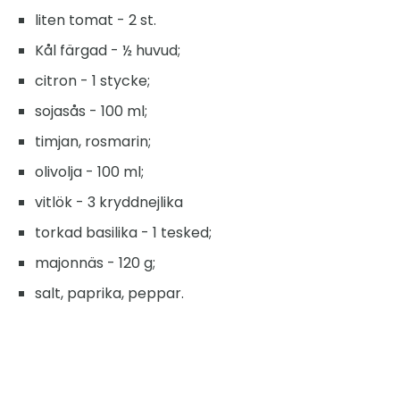
liten tomat - 2 st.
Kål färgad - ½ huvud;
citron - 1 stycke;
sojasås - 100 ml;
timjan, rosmarin;
olivolja - 100 ml;
vitlök - 3 kryddnejlika
torkad basilika - 1 tesked;
majonnäs - 120 g;
salt, paprika, peppar.