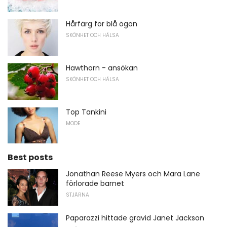
Hårfärg för blå ögon
SKÖNHET OCH HÄLSA
Hawthorn - ansökan
SKÖNHET OCH HÄLSA
Top Tankini
MODE
Best posts
Jonathan Reese Myers och Mara Lane
förlorade barnet
STJÄRNA
Paparazzi hittade gravid Janet Jackson