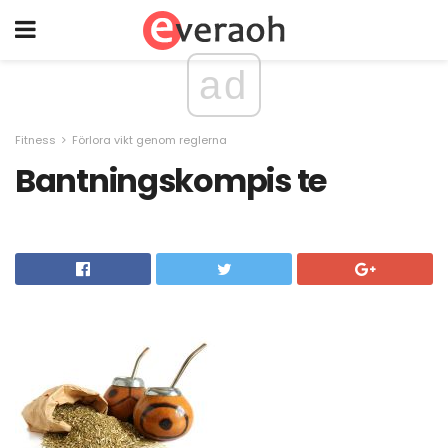
ad
Fitness
Förlora vikt genom reglerna
Bantningskompis te