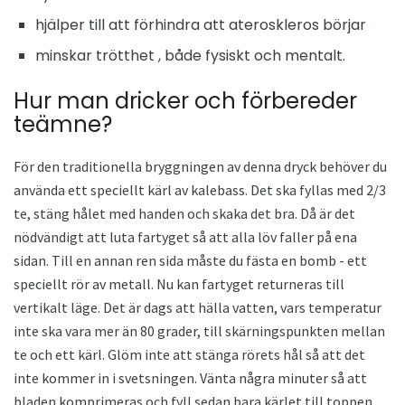
hjälper till att förhindra att ateroskleros börjar
minskar trötthet , både fysiskt och mentalt.
Hur man dricker och förbereder
teämne?
För den traditionella bryggningen av denna dryck behöver du
använda ett speciellt kärl av kalebass. Det ska fyllas med 2/3
te, stäng hålet med handen och skaka det bra. Då är det
nödvändigt att luta fartyget så att alla löv faller på ena
sidan. Till en annan ren sida måste du fästa en bomb - ett
speciellt rör av metall. Nu kan fartyget returneras till
vertikalt läge. Det är dags att hälla vatten, vars temperatur
inte ska vara mer än 80 grader, till skärningspunkten mellan
te och ett kärl. Glöm inte att stänga rörets hål så att det
inte kommer in i svetsningen. Vänta några minuter så att
bladen komprimeras och fyll sedan bara kärlet till toppen.