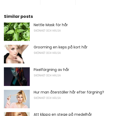
Similar posts
Nettle Mask för hår
SKÖNHET OCH HÄLSA
Grooming en keps på kort hår
SKÖNHET OCH HÄLSA
Pixelfärgning av hår
SKÖNHET OCH HÄLSA
Hur man återställer hår efter färgning?
SKÖNHET OCH HÄLSA
Att klippa en stege på medelhår