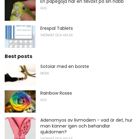
En papegoja har en tillväxt på sin näbb
HUS
Erespal Tablets
SKÖNHET OCH HÄLSA
Best posts
Sotoiar med en borste
MODE
Rainbow Roses
HUS
Adenomyos av livmodern - vad är det, hur
man känner igen och behandlar
sjukdomen?
SKÖNHET OCH HÄLSA