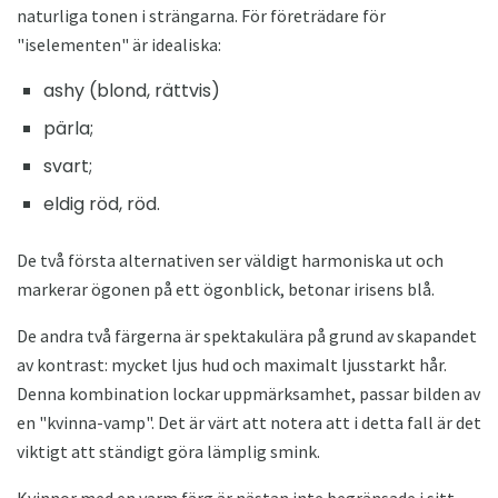
naturliga tonen i strängarna. För företrädare för
"iselementen" är idealiska:
ashy (blond, rättvis)
pärla;
svart;
eldig röd, röd.
De två första alternativen ser väldigt harmoniska ut och
markerar ögonen på ett ögonblick, betonar irisens blå.
De andra två färgerna är spektakulära på grund av skapandet
av kontrast: mycket ljus hud och maximalt ljusstarkt hår.
Denna kombination lockar uppmärksamhet, passar bilden av
en "kvinna-vamp". Det är värt att notera att i detta fall är det
viktigt att ständigt göra lämplig smink.
Kvinnor med en varm färg är nästan inte begränsade i sitt