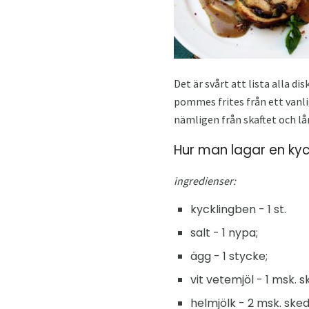
Det är svårt att lista alla d
pommes frites från ett vanli
nämligen från skaftet och lår
Hur man lagar en kyc
ingredienser:
kycklingben - 1 st.
salt - 1 nypa;
ägg - 1 stycke;
vit vetemjöl - 1 msk. s
helmjölk - 2 msk. sked