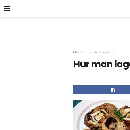
Mat
Till notens älskling
Hur man laga