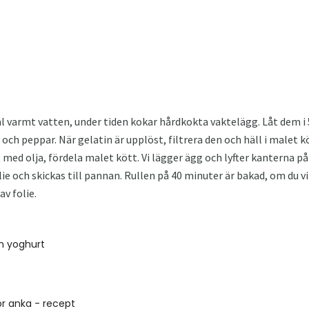
ml varmt vatten, under tiden kokar hårdkokta vaktelägg. Låt dem i 5
och peppar. När gelatin är upplöst, filtrera den och häll i malet kö
t med olja, fördela malet kött. Vi lägger ägg och lyfter kanterna på f
lie och skickas till pannan. Rullen på 40 minuter är bakad, om du vil
av folie.
n yoghurt
r anka - recept