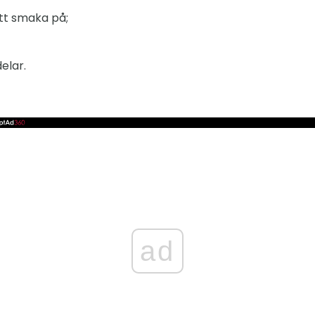
tt smaka på;
elar.
ad