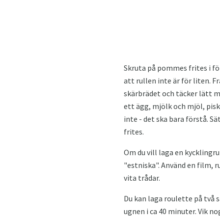
Skruta på pommes frites i för
att rullen inte är för liten. 
skärbrädet och täcker lätt m
ett ägg, mjölk och mjöl, pis
inte - det ska bara förstå. 
frites.
Om du vill laga en kycklingru
"estniska". Använd en film, r
vita trådar.
Du kan laga roulette på två s
ugnen i ca 40 minuter. Vik no