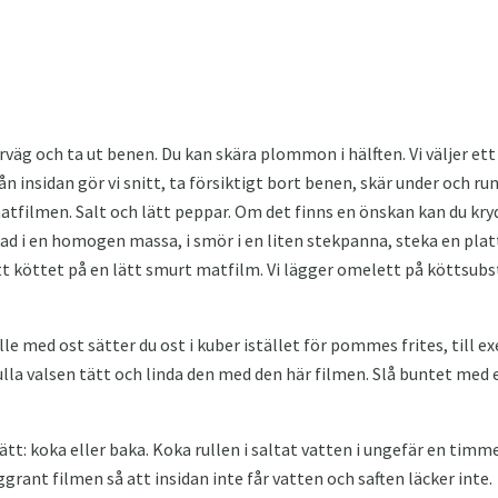
väg och ta ut benen. Du kan skära plommon i hälften. Vi väljer ett
Från insidan gör vi snitt, ta försiktigt bort benen, skär under och ru
atfilmen. Salt och lätt peppar. Om det finns en önskan kan du kry
kad i en homogen massa, i smör i en liten stekpanna, steka en pl
Sätt köttet på en lätt smurt matfilm. Vi lägger omelett på köttsu
lle med ost sätter du ost i kuber istället för pommes frites, till e
ulla valsen tätt och linda den med den här filmen. Slå buntet med 
ätt: koka eller baka. Koka rullen i saltat vatten i ungefär en timme
ggrant filmen så att insidan inte får vatten och saften läcker inte.