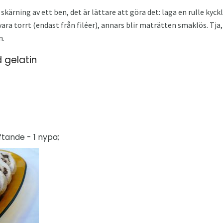
skärning av ett ben, det är lättare att göra det: laga en rulle kyck
 vara torrt (endast från filéer), annars blir maträtten smaklös. Tja,
n.
 gelatin
tande - 1 nypa;