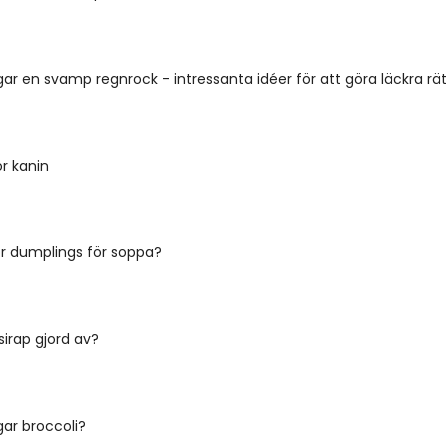
ar en svamp regnrock - intressanta idéer för att göra läckra rät
r kanin
r dumplings för soppa?
sirap gjord av?
ar broccoli?