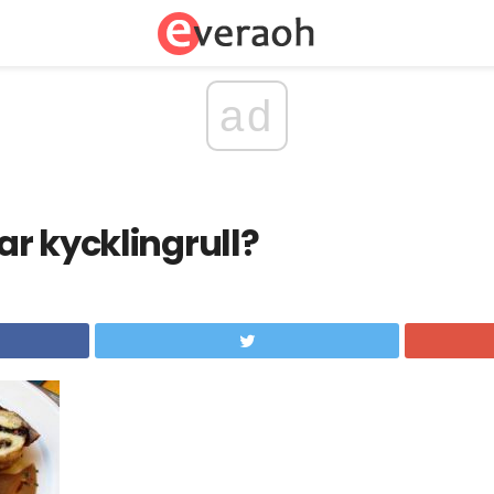
ad
r kycklingrull?