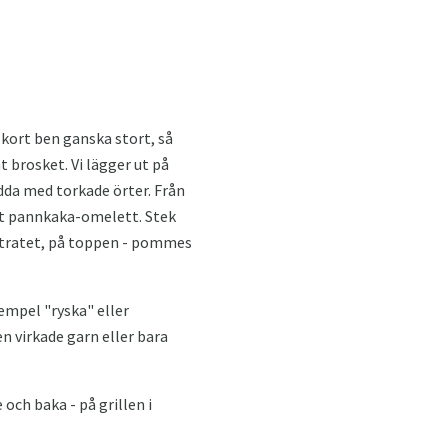
 kort ben ganska stort, så
nt brosket. Vi lägger ut på
dda med torkade örter. Från
att pannkaka-omelett. Stek
bstratet, på toppen - pommes
xempel "ryska" eller
en virkade garn eller bara
 och baka - på grillen i