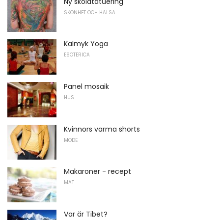
Ny skolatatuering
SKÖNHET OCH HÄLSA
Kalmyk Yoga
ESOTERICA
Panel mosaik
HUS
Kvinnors varma shorts
MODE
Makaroner - recept
MAT
Var är Tibet?